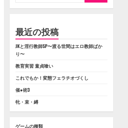
索:
最近の投稿
JKと淫行教師SP〜渡る世間はエロ教師ばか
り〜
教育実習 童貞喰い
これでもか！変態フェラチオづくし
催●術3
牝・束・縛
ゲームの種類