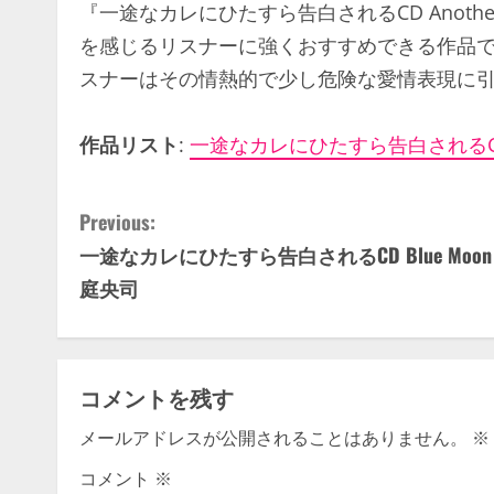
『一途なカレにひたすら告白されるCD Anot
を感じるリスナーに強くおすすめできる作品
スナーはその情熱的で少し危険な愛情表現に
作品リスト
:
一途なカレにひたすら告白されるCD 
C
Previous:
一途なカレにひたすら告白されるCD Blue Moon
o
庭央司
n
t
コメントを残す
i
メールアドレスが公開されることはありません。
※
n
コメント
※