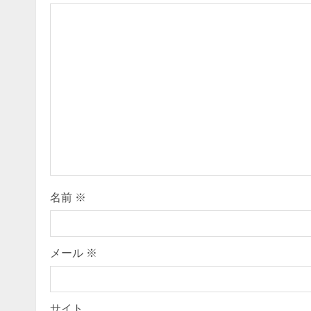
u
e
R
e
a
d
i
名前
※
n
g
メール
※
サイト