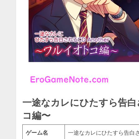
一途なカレにひたすら告白される
コ編〜
ゲーム名
一途なカレにひたすら告白される