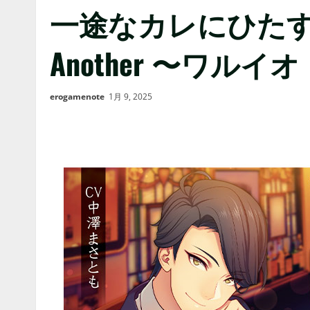
一途なカレにひたす
Another 〜ワルイ
erogamenote
1月 9, 2025