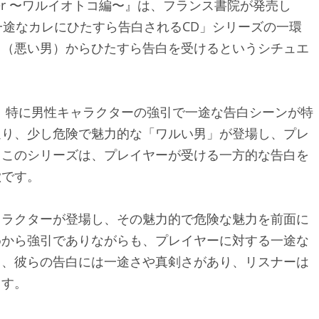
her 〜ワルイオトコ編〜』は、フランス書院が発売し
一途なカレにひたすら告白されるCD」シリーズの一環
コ（悪い男）からひたすら告白を受けるというシチュエ
、特に男性キャラクターの強引で一途な告白シーンが特
通り、少し危険で魅力的な「ワルい男」が登場し、プレ
。このシリーズは、プレイヤーが受ける一方的な告白を
徴です。
ャラクターが登場し、その魅力的で危険な魅力を前面に
めから強引でありながらも、プレイヤーに対する一途な
も、彼らの告白には一途さや真剣さがあり、リスナーは
ます。