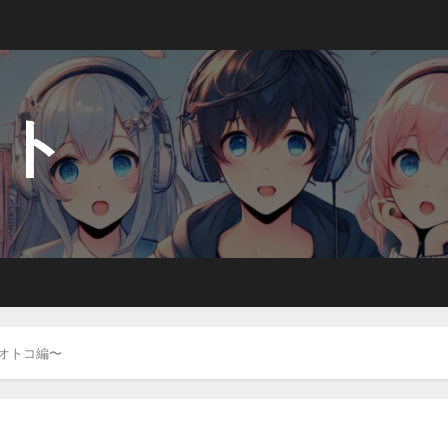
ート
イオトコ編〜