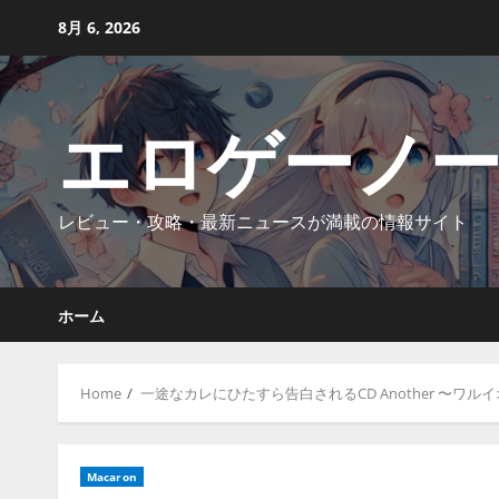
Skip
8月 6, 2026
to
content
エロゲーノ
レビュー・攻略・最新ニュースが満載の情報サイト
ホーム
Home
一途なカレにひたすら告白されるCD Another 〜ワル
Macaron