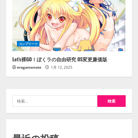
コンプリーツ
Let’s裸GO！ぼくラの自由研究 OS変更廉価版
erogamenote
1月 12, 2025
検
索:
最近の投稿