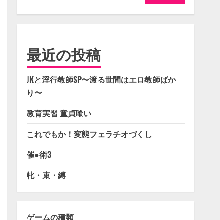
索:
最近の投稿
JKと淫行教師SP〜渡る世間はエロ教師ばか
り〜
教育実習 童貞喰い
これでもか！変態フェラチオづくし
催●術3
牝・束・縛
ゲームの種類