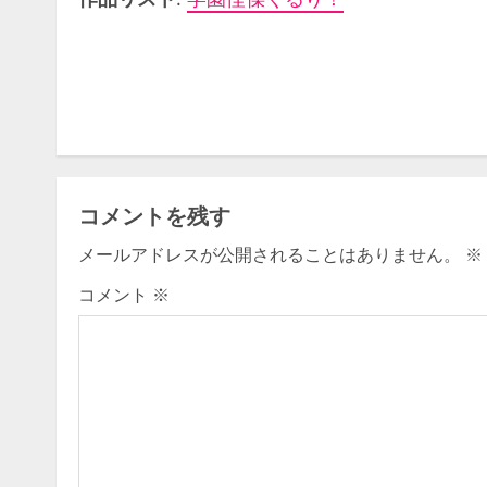
C
o
n
t
コメントを残す
i
メールアドレスが公開されることはありません。
※
n
コメント
※
u
e
R