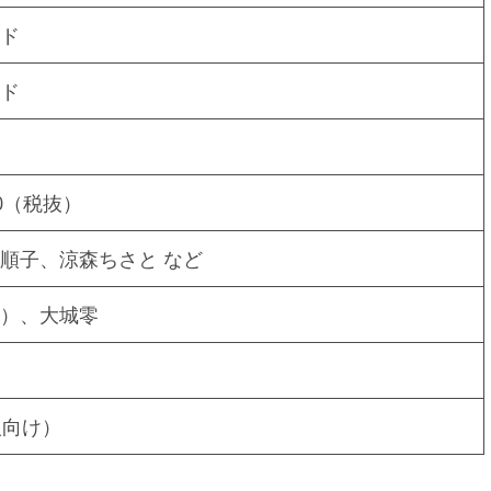
ド
ド
00（税抜）
順子、涼森ちさと など
）、大城零
人向け）