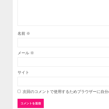
e
a
d
i
名前
※
n
g
メール
※
サイト
次回のコメントで使用するためブラウザーに自分