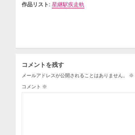
作品リスト
:
星継駅疾走軌
C
o
n
t
コメントを残す
i
メールアドレスが公開されることはありません。
※
n
コメント
※
u
e
R