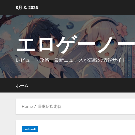
Skip
8月 8, 2026
to
content
エロゲーノ
レビュー・攻略・最新ニュースが満載の情報サイト
ホーム
Home
星継駅疾走軌
raiL-soft