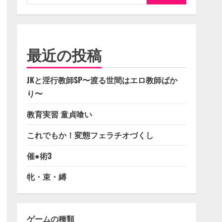
索:
最近の投稿
JKと淫行教師SP〜渡る世間はエロ教師ばか
り〜
教育実習 童貞喰い
これでもか！変態フェラチオづくし
催●術3
牝・束・縛
ゲームの種類