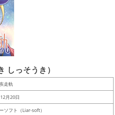
き しっそうき）
疾走軌
年12月20日
ソフト（Liar-soft）