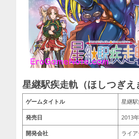
星継駅疾走軌（ほしつぎえ
ゲームタイトル
星継駅
発売日
2013
開発会社
ライアー