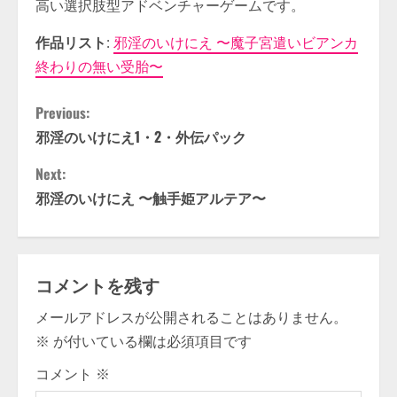
高い選択肢型アドベンチャーゲームです。
作品リスト
:
邪淫のいけにえ 〜魔子宮遣いビアンカ
終わりの無い受胎〜
C
Previous:
邪淫のいけにえ1・2・外伝パック
o
Next:
n
邪淫のいけにえ 〜触手姫アルテア〜
t
i
コメントを残す
n
メールアドレスが公開されることはありません。
u
※
が付いている欄は必須項目です
e
コメント
※