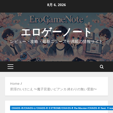
Skip
8月 6, 2026
to
content
エロゲーノート
レビュー・攻略・最新ニュースが満載の情報サイト
Primary
Menu
Home
邪淫のいけにえ 〜魔子宮遣いビアンカ 終わりの無い受胎〜
CHAOS-R/CHAOS-L/CHAOS-R EXTREME/CHAOS-R Re:Master/CHAOS-R feat. Frea