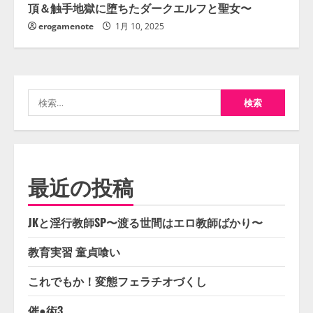
頂＆触手地獄に堕ちたダークエルフと聖女〜
erogamenote
1月 10, 2025
検
索:
最近の投稿
JKと淫行教師SP〜渡る世間はエロ教師ばかり〜
教育実習 童貞喰い
これでもか！変態フェラチオづくし
催●術3