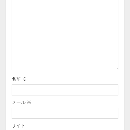
R
e
a
d
i
n
g
名前
※
メール
※
サイト