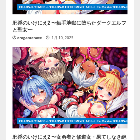
CHAOS-R/CHAOS-L/CHAOS-R EXTREME/CHAOS-R Re:Master/CHAOS-R feat. F
邪淫のいけにえ2 〜触手地獄に堕ちたダークエルフ
と聖女〜
erogamenote
1月 10, 2025
CHAOS-R/CHAOS-L/CHAOS-R EXTREME/CHAOS-R Re:Master/CHAOS-R feat. F
邪淫のいけにえ2 〜女勇者と修道女・果てしなき絶