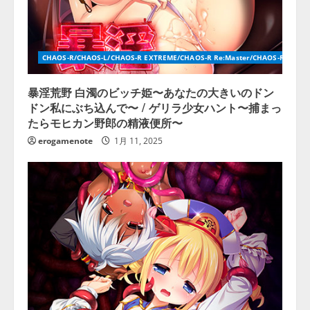
CHAOS-R/CHAOS-L/CHAOS-R EXTREME/CHAOS-R Re:Master/CHAOS-R feat. F
暴淫荒野 白濁のビッチ姫〜あなたの大きいのドン
ドン私にぶち込んで〜 / ゲリラ少女ハント〜捕まっ
たらモヒカン野郎の精液便所〜
erogamenote
1月 11, 2025