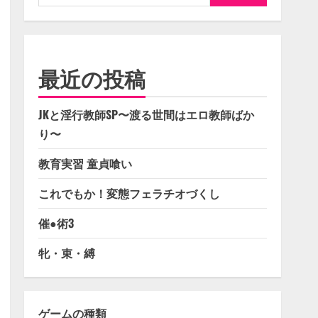
索:
最近の投稿
JKと淫行教師SP〜渡る世間はエロ教師ばか
り〜
教育実習 童貞喰い
これでもか！変態フェラチオづくし
催●術3
牝・束・縛
ゲームの種類