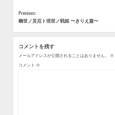
C
Previous:
幽世ノ災厄ト現世ノ戦姫 〜きりえ篇〜
o
n
t
コメントを残す
i
メールアドレスが公開されることはありません。
※
n
コメント
※
u
e
R
e