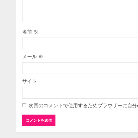
a
d
i
名前
※
n
g
メール
※
サイト
次回のコメントで使用するためブラウザーに自分