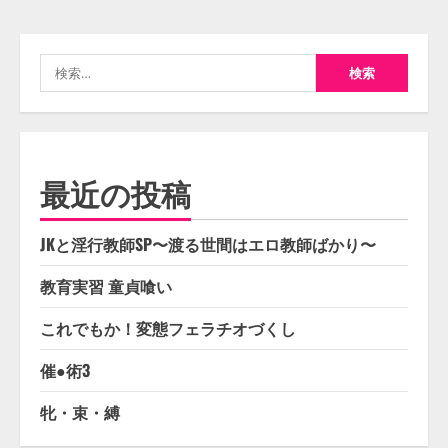
検
索:
最近の投稿
JKと淫行教師SP〜渡る世間はエロ教師ばかり〜
教育実習 童貞喰い
これでもか！変態フェラチオづくし
催●術3
牝・束・縛