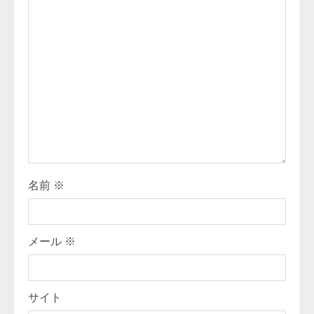
R
e
a
d
i
n
名前
※
g
メール
※
サイト