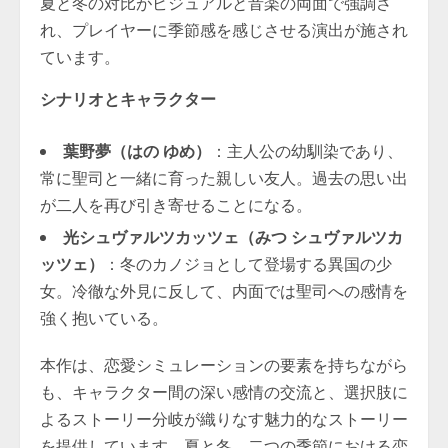
夏と冬の対比がビジュアルと音楽の両面で強調さ
れ、プレイヤーに季節感を感じさせる演出が施され
ています。
シナリオとキャラクター
葉野夢（はの ゆめ）
：主人公の幼馴染であり、
常に聖司と一緒に育った親しい友人。過去の思い出
が二人を再び引き寄せることになる。
光シュヴァルツカッツェ（みつ シュヴァルツカ
ッツェ）
：冬のカノジョとして登場する異国の少
女。冷徹な外見に反して、内面では聖司への感情を
強く抱いている。
本作は、恋愛シミュレーションの要素を持ちながら
も、キャラクター間の深い感情の交流と、選択肢に
よるストーリー分岐が織りなす魅力的なストーリー
を提供しています。夏と冬、二つの季節における恋