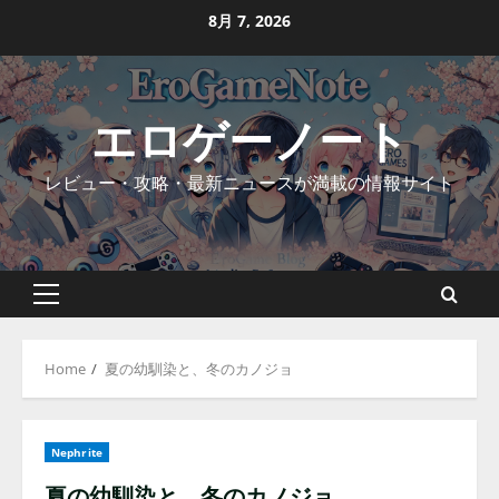
Skip
8月 7, 2026
to
content
エロゲーノート
レビュー・攻略・最新ニュースが満載の情報サイト
Primary
Menu
Home
夏の幼馴染と、冬のカノジョ
Nephrite
夏の幼馴染と、冬のカノジョ