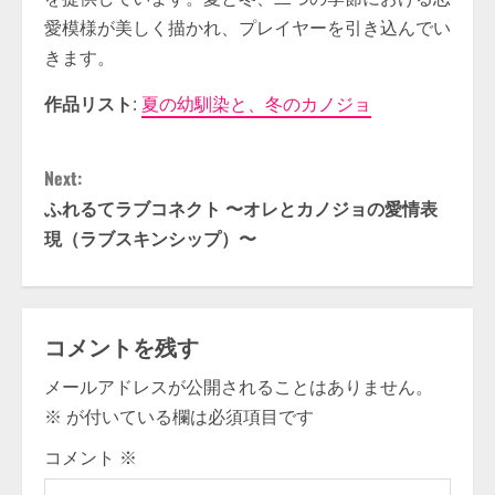
愛模様が美しく描かれ、プレイヤーを引き込んでい
きます。
作品リスト
:
夏の幼馴染と、冬のカノジョ
C
Next:
o
ふれるてラブコネクト 〜オレとカノジョの愛情表
現（ラブスキンシップ）〜
n
t
i
コメントを残す
メールアドレスが公開されることはありません。
n
※
が付いている欄は必須項目です
u
コメント
※
e