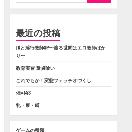
索:
最近の投稿
JKと淫行教師SP〜渡る世間はエロ教師ばか
り〜
教育実習 童貞喰い
これでもか！変態フェラチオづくし
催●術3
牝・束・縛
ゲームの種類