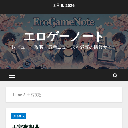
Skip
8月 8, 2026
to
content
エロゲーノート
レビュー・攻略・最新ニュースが満載の情報サイト
Primary
Menu
Home
王宮夜想曲
月下氷人
王宮夜想曲