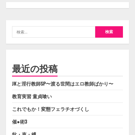
検
索:
最近の投稿
JKと淫行教師SP〜渡る世間はエロ教師ばかり〜
教育実習 童貞喰い
これでもか！変態フェラチオづくし
催●術3
牝・束・縛