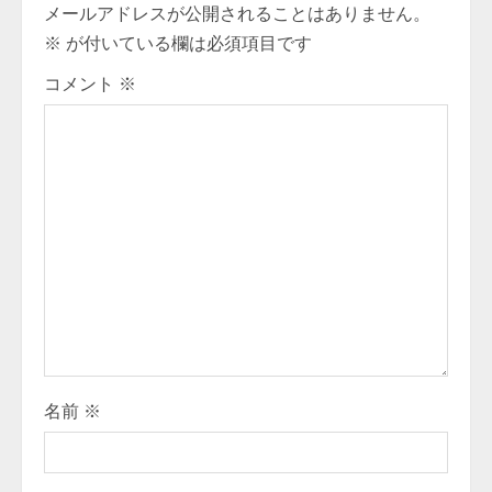
i
メールアドレスが公開されることはありません。
※
が付いている欄は必須項目です
n
コメント
※
u
e
R
e
a
d
i
名前
※
n
g