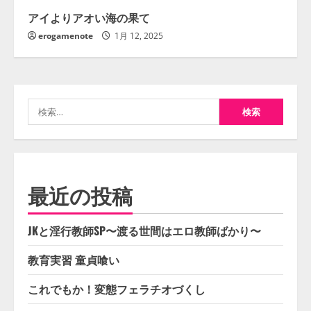
アイよりアオい海の果て
erogamenote
1月 12, 2025
検
索:
最近の投稿
JKと淫行教師SP〜渡る世間はエロ教師ばかり〜
教育実習 童貞喰い
これでもか！変態フェラチオづくし