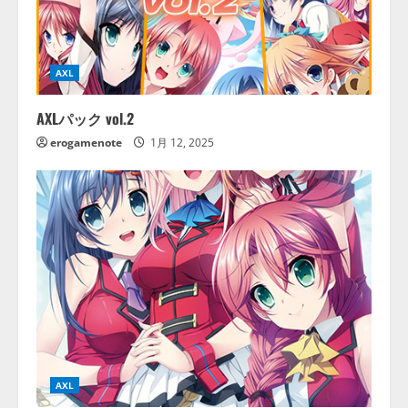
AXL
AXLパック vol.2
erogamenote
1月 12, 2025
AXL