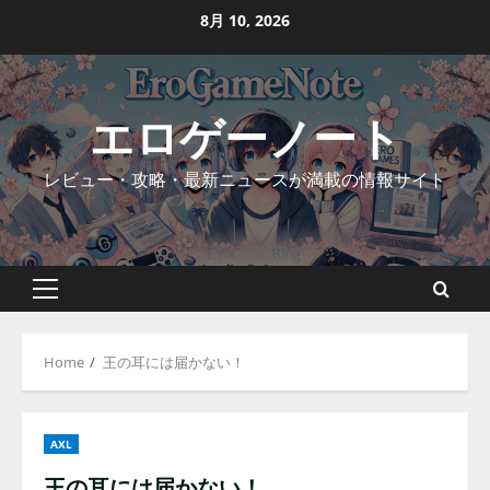
Skip
8月 10, 2026
to
content
エロゲーノート
レビュー・攻略・最新ニュースが満載の情報サイト
Primary
Menu
Home
王の耳には届かない！
AXL
王の耳には届かない！