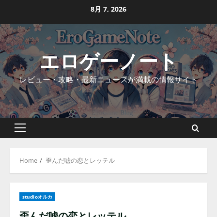
Skip
8月 7, 2026
to
content
エロゲーノート
レビュー・攻略・最新ニュースが満載の情報サイト
Primary
Menu
Home
歪んだ嘘の恋とレッテル
studioオルカ
歪んだ嘘の恋とレッテル