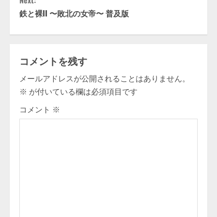
Next:
t
鉄と裸II 〜敗北の女帝〜 普及版
i
n
コメントを残す
u
メールアドレスが公開されることはありません。
※
が付いている欄は必須項目です
e
コメント
※
R
e
a
d
i