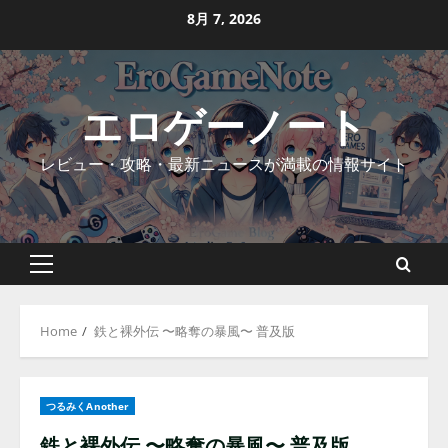
Skip
8月 7, 2026
to
content
エロゲーノート
レビュー・攻略・最新ニュースが満載の情報サイト
Primary
Menu
Home
鉄と裸外伝 〜略奪の暴風〜 普及版
つるみくAnother
鉄と裸外伝 〜略奪の暴風〜 普及版