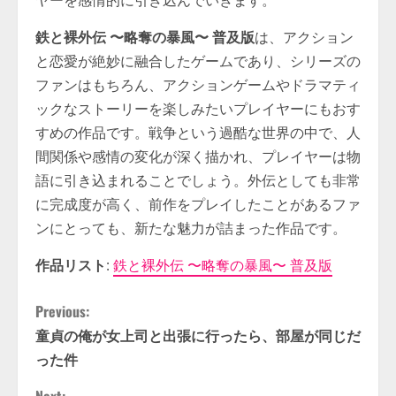
ヤーを感情的に引き込んでいきます。
鉄と裸外伝 〜略奪の暴風〜 普及版
は、アクション
と恋愛が絶妙に融合したゲームであり、シリーズの
ファンはもちろん、アクションゲームやドラマティ
ックなストーリーを楽しみたいプレイヤーにもおす
すめの作品です。戦争という過酷な世界の中で、人
間関係や感情の変化が深く描かれ、プレイヤーは物
語に引き込まれることでしょう。外伝としても非常
に完成度が高く、前作をプレイしたことがあるファ
ンにとっても、新たな魅力が詰まった作品です。
作品リスト
:
鉄と裸外伝 〜略奪の暴風〜 普及版
C
Previous:
童貞の俺が女上司と出張に行ったら、部屋が同じだ
o
った件
n