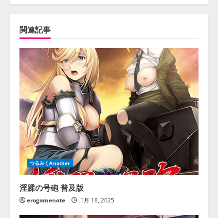
関連記事
つるみくAnother
淫蹂の号砲 普及版
erogamenote
1月 18, 2025