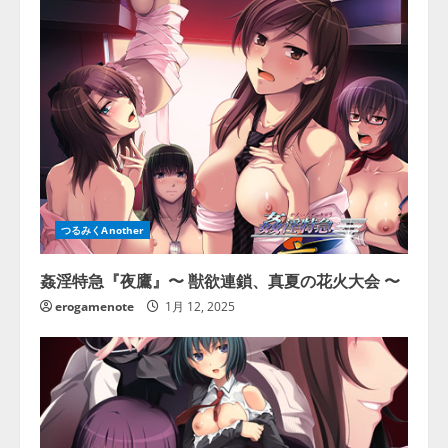
つるみくAnother
姦淫特急『夜鷹』〜 獣欲連鎖、真夏の花火大会 〜
erogamenote
1月 12, 2025