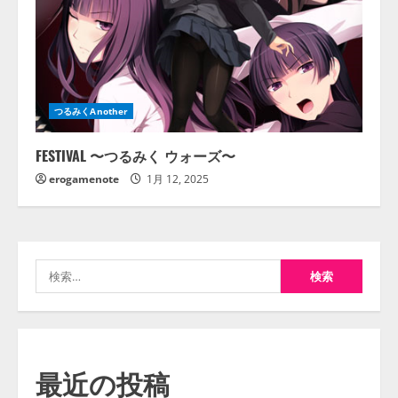
つるみくAnother
FESTIVAL 〜つるみく ウォーズ〜
erogamenote
1月 12, 2025
検
索:
最近の投稿