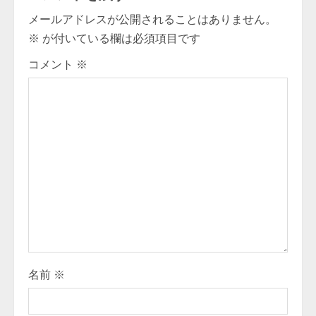
u
メールアドレスが公開されることはありません。
e
※
が付いている欄は必須項目です
R
コメント
※
e
a
d
i
n
g
名前
※