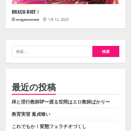
DRACU-RIOT！
erogamenote
1月 12, 2025
検
索:
最近の投稿
JKと淫行教師SP〜渡る世間はエロ教師ばかり〜
教育実習 童貞喰い
これでもか！変態フェラチオづくし