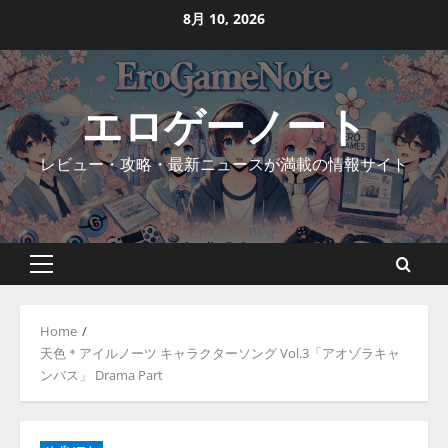
Skip
8月 10, 2026
to
content
エロゲーノート
レビュー・攻略・最新ニュースが満載の情報サイト
Primary
Menu
Home
天色＊アイルノーツ キャラクターソング Vol.3「アオゾラキャ
ンバス」 Drama Part