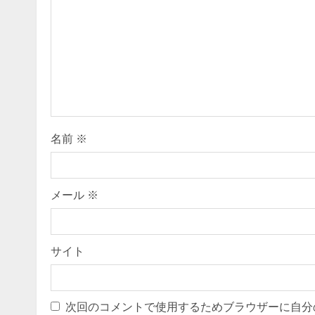
R
e
a
d
i
名前
※
n
g
メール
※
サイト
次回のコメントで使用するためブラウザーに自分