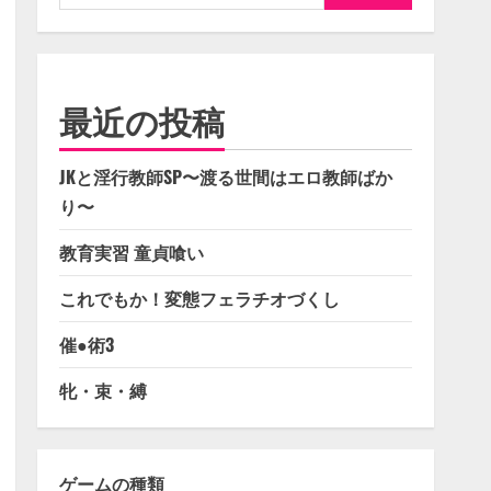
索:
最近の投稿
JKと淫行教師SP〜渡る世間はエロ教師ばか
り〜
教育実習 童貞喰い
これでもか！変態フェラチオづくし
催●術3
牝・束・縛
ゲームの種類