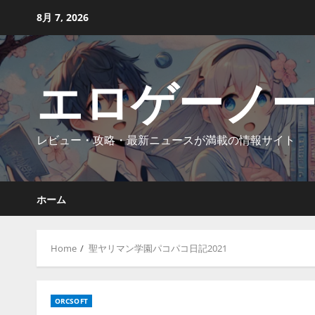
Skip
8月 7, 2026
to
content
エロゲーノ
レビュー・攻略・最新ニュースが満載の情報サイト
ホーム
Home
聖ヤリマン学園パコパコ日記2021
ORCSOFT