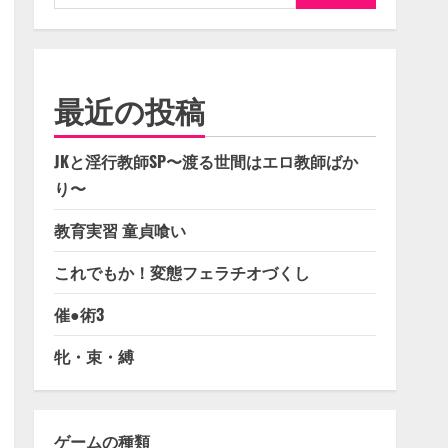
索:
最近の投稿
JKと淫行教師SP〜渡る世間はエロ教師ばか
り〜
教育実習 童貞喰い
これでもか！変態フェラチオづくし
催●術3
牝・束・縛
ゲームの種類