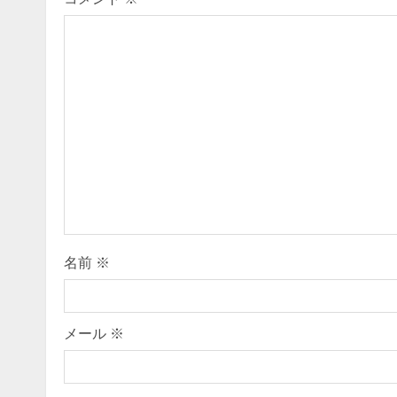
u
e
R
e
a
d
i
名前
※
n
g
メール
※