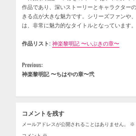
作品であり、深いストーリーとキャラクター
きる点が大きな魅力です。シリーズファンや
は、非常に魅力的なタイトルとなっています
作品リスト
:
神楽黎明記 〜いぶきの章〜
C
Previous:
神楽黎明記 〜ちはやの章〜弐
o
n
t
コメントを残す
i
メールアドレスが公開されることはありません。
※
n
コメント
※