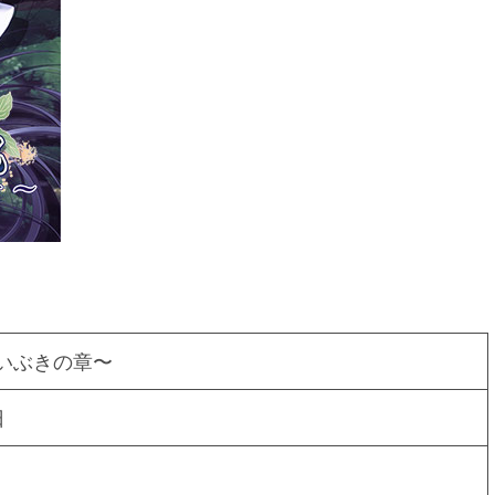
いぶきの章〜
日