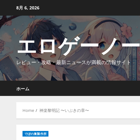
Skip
8月 6, 2026
to
content
エロゲーノ
レビュー・攻略・最新ニュースが満載の情報サイト
ホーム
Home
神楽黎明記 〜いぶきの章〜
でぼの巣製作所