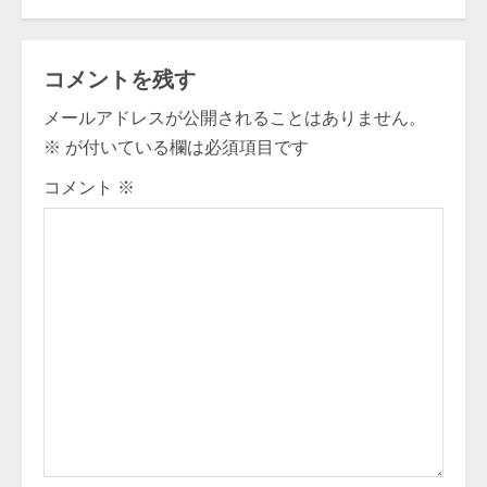
t
i
コメントを残す
n
メールアドレスが公開されることはありません。
u
※
が付いている欄は必須項目です
e
コメント
※
R
e
a
d
i
n