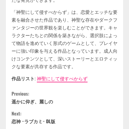
たな発見ができます。
「神聖にして侵すべからず」は、恋愛とエッチな要
素を融合させた作品であり、神聖な存在やダークフ
ァンタジーの世界観を楽しむことができます。キャ
ラクターたちとの関係を築きながら、選択肢によっ
て物語を進めていく形式のゲームとして、プレイヤ
ーに強い印象を与える作品となっています。成人向
けコンテンツとして、深いストーリーとエロティッ
クな要素が共存する作品です。
作品リスト
:
神聖にして侵すべからず
C
Previous:
遥かに仰ぎ、麗しの
o
Next:
n
恋神 −ラブカミ− DL版