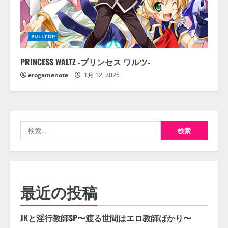
PULLTOP
PRINCESS WALTZ ‐プリンセス ワルツ‐
erogamenote
1月 12, 2025
検
索:
最近の投稿
JKと淫行教師SP〜渡る世間はエロ教師ばかり〜