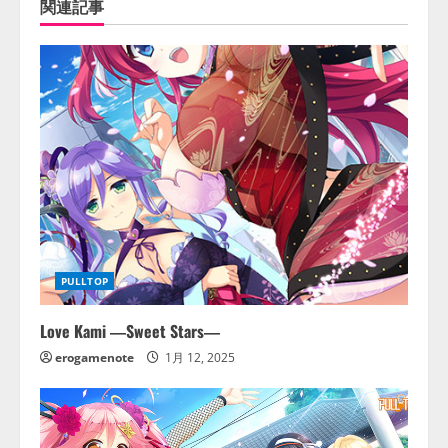
関連記事
PULLTOP
Love Kami ―Sweet Stars―
erogamenote
1月 12, 2025