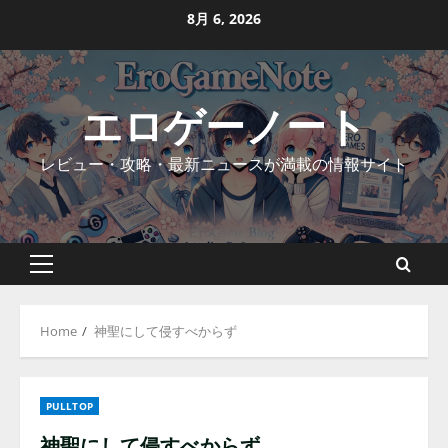
Skip
8月 6, 2026
to
content
エロゲーノート
レビュー・攻略・最新ニュースが満載の情報サイト
Primary
Menu
Home
神聖にして侵すべからず
PULLTOP
神聖にして侵すべからず