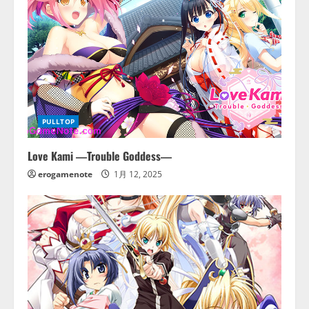
PULLTOP
Love Kami ―Trouble Goddess―
erogamenote
1月 12, 2025