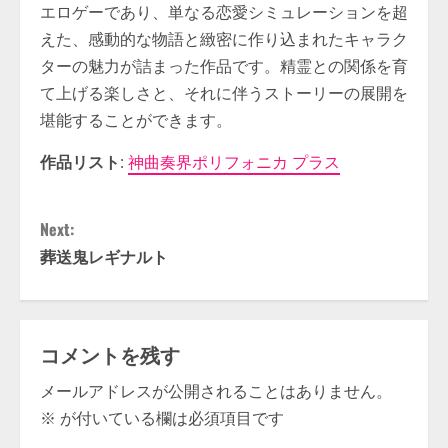
エロゲーであり、単なる恋愛シミュレーションを超
えた、感動的な物語と緻密に作り込まれたキャラク
ターの魅力が詰まった作品です。精霊との関係を育
て上げる楽しさと、それに伴うストーリーの展開を
堪能することができます。
作品リスト
:
神曲奏界ポリフォニカ プラス
C
Next:
o
葬送鬼レギナルト
n
t
コメントを残す
i
メールアドレスが公開されることはありません。
※
が付いている欄は必須項目です
n