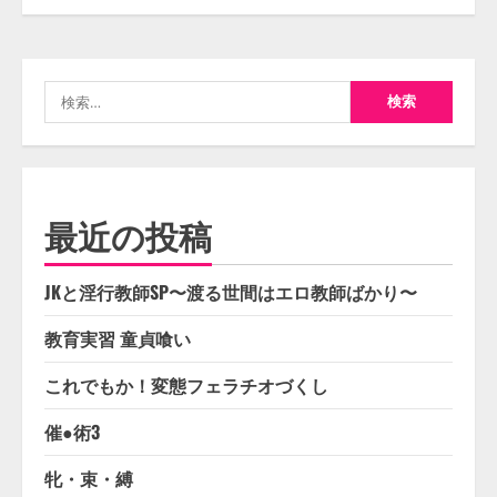
検
索:
最近の投稿
JKと淫行教師SP〜渡る世間はエロ教師ばかり〜
教育実習 童貞喰い
これでもか！変態フェラチオづくし
催●術3
牝・束・縛