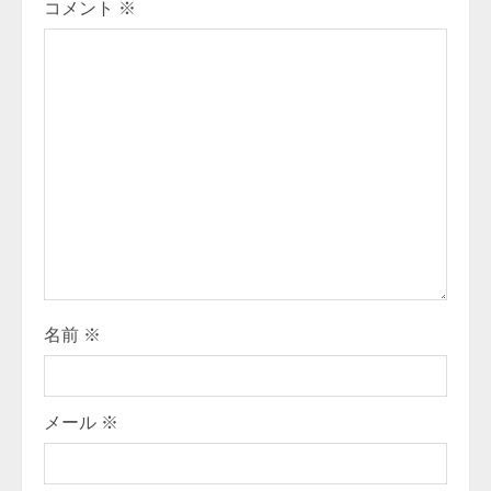
コメント
※
u
e
R
e
a
d
i
名前
※
n
g
メール
※