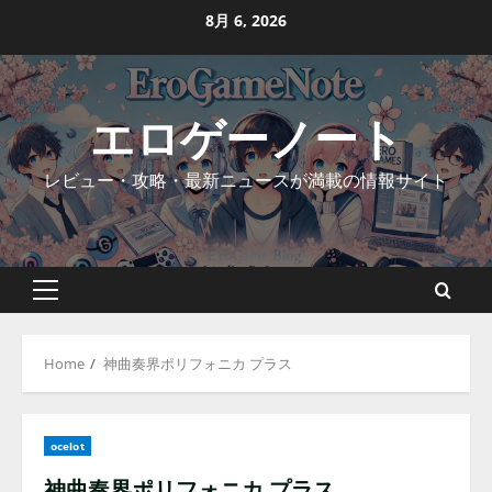
Skip
8月 6, 2026
to
content
エロゲーノート
レビュー・攻略・最新ニュースが満載の情報サイト
Primary
Menu
Home
神曲奏界ポリフォニカ プラス
ocelot
神曲奏界ポリフォニカ プラス