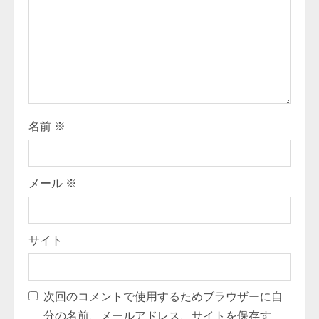
a
d
i
n
g
名前
※
メール
※
サイト
次回のコメントで使用するためブラウザーに自
分の名前、メールアドレス、サイトを保存す