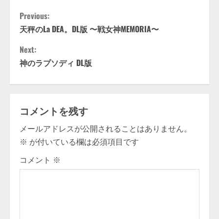
C
Previous:
天秤のLa DEA。DL版 〜戦女神MEMORIA〜
o
Next:
n
神のラプソディ DL版
t
i
コメントを残す
n
メールアドレスが公開されることはありません。
u
※
が付いている欄は必須項目です
e
コメント
※
R
e