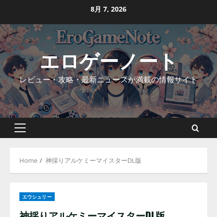
Skip
8月 7, 2026
to
content
エロゲーノート
レビュー・攻略・最新ニュースが満載の情報サイト
Primary
Menu
Home
神採りアルケミーマイスターDL版
エウシュリー
神採りアルケミーマイスターDL版