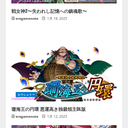
戦女神2〜失われし記憶への鎮魂歌〜
erogamenote
1月 18, 2025
エウシュリー
珊海王の円環 悪運高き独裁領主DL版
erogamenote
1月 12, 2025