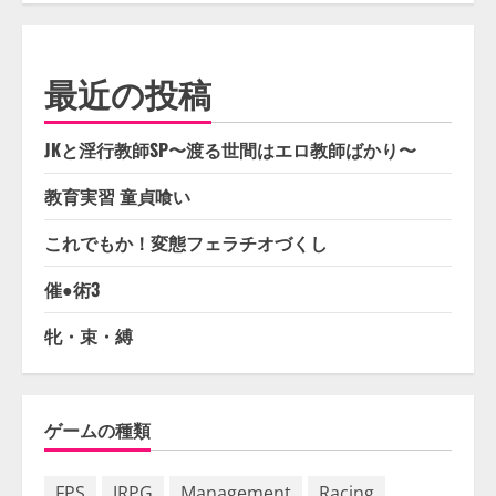
最近の投稿
JKと淫行教師SP〜渡る世間はエロ教師ばかり〜
教育実習 童貞喰い
これでもか！変態フェラチオづくし
催●術3
牝・束・縛
ゲームの種類
FPS
JRPG
Management
Racing