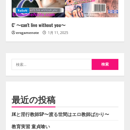
RaSeN
C’ 〜can’t live without you〜
erogamenote
1月 11, 2025
検
索:
最近の投稿
JKと淫行教師SP〜渡る世間はエロ教師ばかり〜
教育実習 童貞喰い