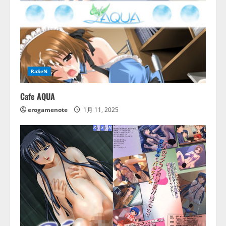
RaSeN
Cafe AQUA
erogamenote
1月 11, 2025