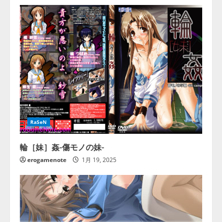
RaSeN
輪［妹］姦-傷モノの妹-
erogamenote
1月 19, 2025