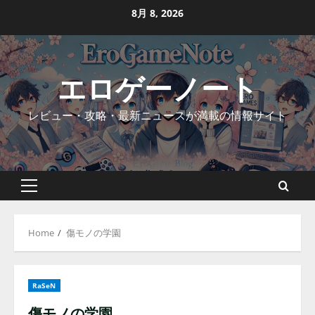
Skip
8月 8, 2026
to
content
エロゲーノート
レビュー・攻略・最新ニュースが満載の情報サイト
Primary
Menu
Home
傷モノの学園
RaSeN
傷モノの学園