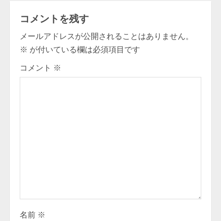
i
コメントを残す
n
メールアドレスが公開されることはありません。
u
※
が付いている欄は必須項目です
e
コメント
※
R
e
a
d
i
n
g
名前
※