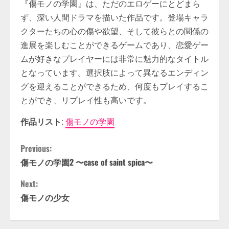
『傷モノの学園』は、ただのエロゲーにとどまら
ず、深い人間ドラマを描いた作品です。登場キャラ
クターたちの心の傷や欲望、そして彼らとの関係の
進展を楽しむことができるゲームであり、恋愛ゲー
ムが好きなプレイヤーには非常に魅力的なタイトル
となっています。選択肢によって異なるエンディン
グを迎えることができるため、何度もプレイするこ
とができ、リプレイ性も高いです。
作品リスト
:
傷モノの学園
C
Previous:
傷モノの学園2 〜case of saint spica〜
o
Next:
n
傷モノの少女
t