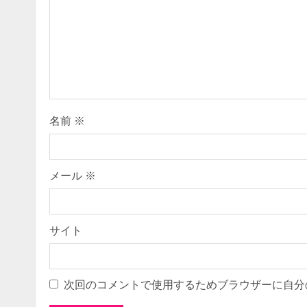
e
a
d
i
名前
※
n
g
メール
※
サイト
次回のコメントで使用するためブラウザーに自分