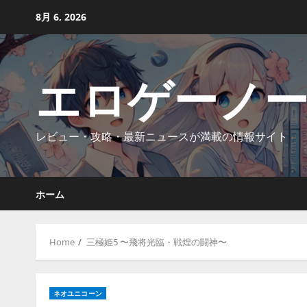
Skip
8月 6, 2026
to
content
エロゲーノ
レビュー・攻略・最新ニュースが満載の情報サイト
ホーム
Home
三極姫5 〜飛将光臨・戦煌の闘神〜
ネオユニコーン