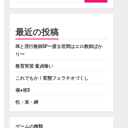
索:
最近の投稿
JKと淫行教師SP〜渡る世間はエロ教師ばか
り〜
教育実習 童貞喰い
これでもか！変態フェラチオづくし
催●術3
牝・束・縛
ゲームの種類