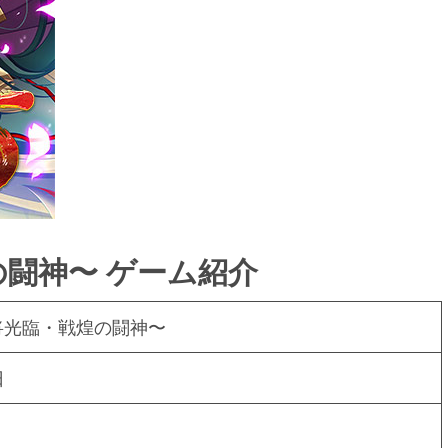
の闘神〜 ゲーム紹介
将光臨・戦煌の闘神〜
日