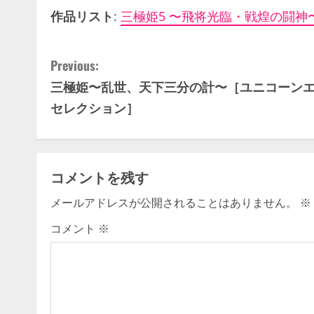
作品リスト
:
三極姫5 〜飛将光臨・戦煌の闘神
C
Previous:
三極姫〜乱世、天下三分の計〜［ユニコーン
o
セレクション］
n
t
コメントを残す
i
メールアドレスが公開されることはありません。
※
n
コメント
※
u
e
R