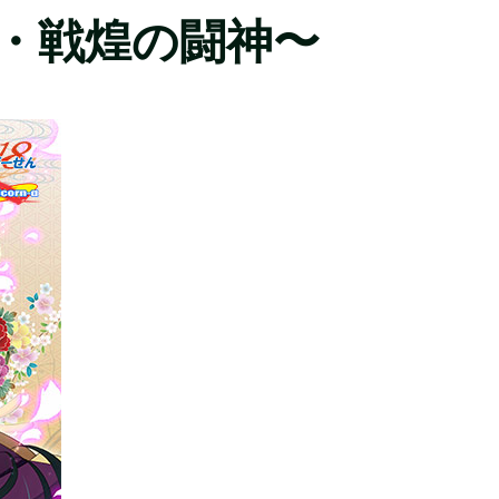
臨・戦煌の闘神〜