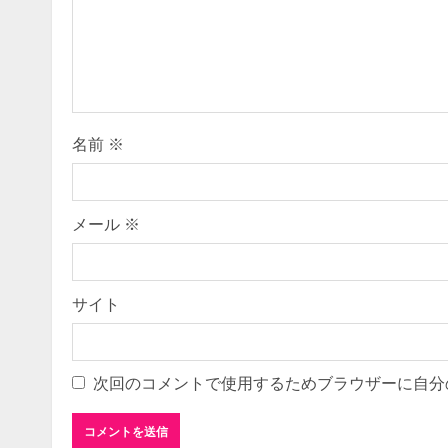
e
a
d
i
名前
※
n
g
メール
※
サイト
次回のコメントで使用するためブラウザーに自分