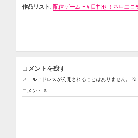
作品リスト
:
配信ゲーム −＃目指せ！ネ申エロ
C
o
n
t
コメントを残す
i
メールアドレスが公開されることはありません。
※
n
コメント
※
u
e
R