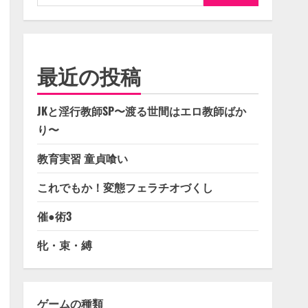
索:
最近の投稿
JKと淫行教師SP〜渡る世間はエロ教師ばか
り〜
教育実習 童貞喰い
これでもか！変態フェラチオづくし
催●術3
牝・束・縛
ゲームの種類