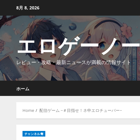
Skip
8月 8, 2026
to
content
エロゲーノ
レビュー・攻略・最新ニュースが満載の情報サイト
ホーム
Home
配信ゲーム −＃目指せ！ネ申エロチューバー−
チャンネル奪