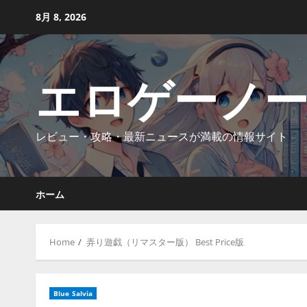
Skip
8月 8, 2026
to
content
エロゲーノ
レビュー・攻略・最新ニュースが満載の情報サイト
ホーム
Home
弄り遊戯（リマスター版） Best Price版
Blue Salvia