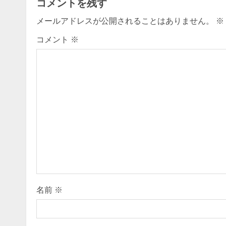
コメントを残す
i
メールアドレスが公開されることはありません。
※
n
コメント
※
u
e
R
e
a
d
i
名前
※
n
g