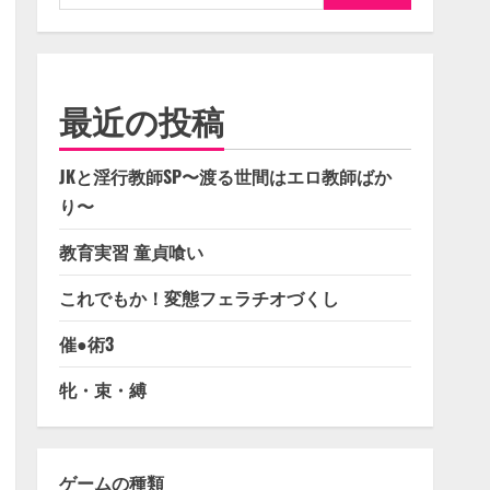
索:
最近の投稿
JKと淫行教師SP〜渡る世間はエロ教師ばか
り〜
教育実習 童貞喰い
これでもか！変態フェラチオづくし
催●術3
牝・束・縛
ゲームの種類