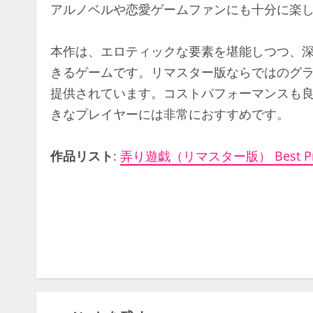
アルノベルや恋愛ゲームファンにも十分に楽
本作は、エロティックな要素を堪能しつつ、
きるゲームです。リマスター版ならではのグ
提供されています。コストパフォーマンスも
きなプレイヤーには非常におすすめです。
作品リスト
:
弄り遊戯（リマスター版） Best Pr
C
o
n
t