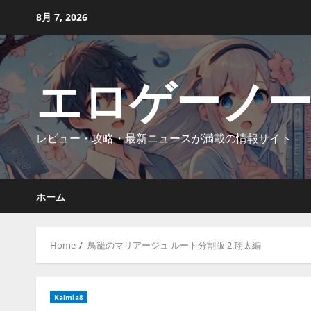
Skip
8月 7, 2026
to
content
エロゲーノ
レビュー・攻略・最新ニュースが満載の情報サイト
ホーム
Home
鳥籠のマリアージュ ルート分割版 2.翔太編
Kalmia8