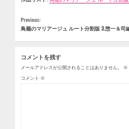
C
Previous:
鳥籠のマリアージュ ルート分割版 3.惣一＆司
o
n
t
コメントを残す
i
メールアドレスが公開されることはありません。
※
n
コメント
※
u
e
R