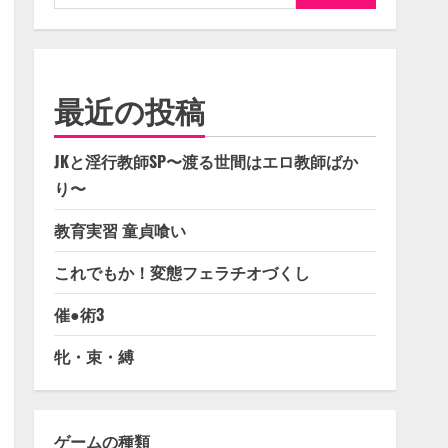
索:
最近の投稿
JKと淫行教師SP〜渡る世間はエロ教師ばか
り〜
教育実習 童貞喰い
これでもか！変態フェラチオづくし
催●術3
牝・束・縛
ゲームの種類