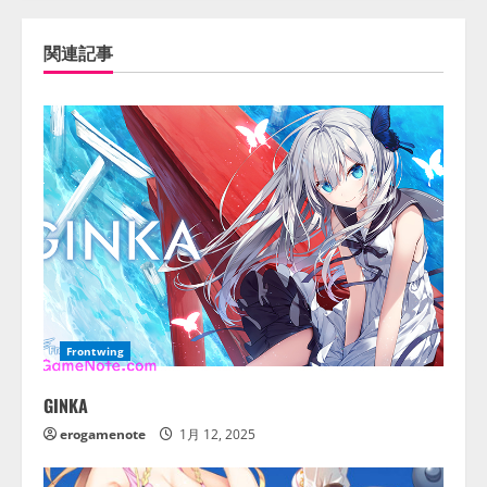
関連記事
Frontwing
GINKA
erogamenote
1月 12, 2025