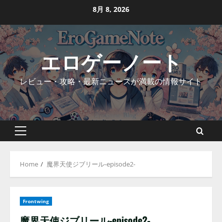
Skip
8月 8, 2026
to
content
エロゲーノート
レビュー・攻略・最新ニュースが満載の情報サイト
Primary
Menu
Home
魔界天使ジブリール-episode2-
Frontwing
魔界天使ジブリール-episode2-