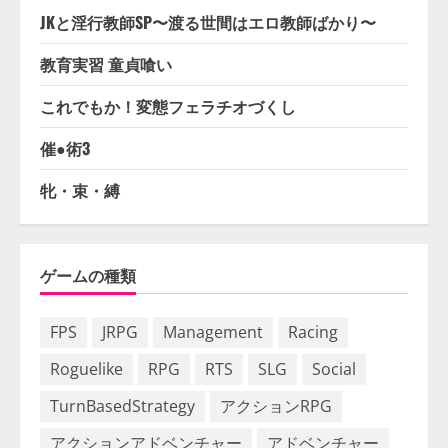
JKと淫行教師SP〜渡る世間はエロ教師ばかり〜
教育実習 童貞喰い
これでもか！変態フェラチオづくし
催●術3
牝・束・縛
ゲームの種類
FPS
JRPG
Management
Racing
Roguelike
RPG
RTS
SLG
Social
TurnBasedStrategy
アクションRPG
アクションアドベンチャー
アドベンチャー