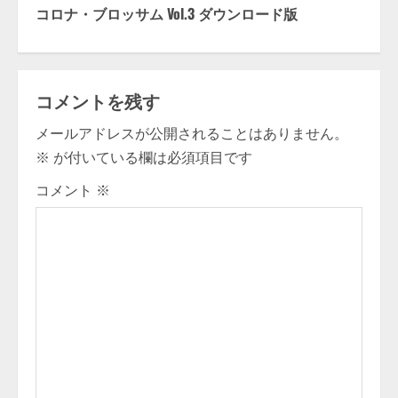
n
コロナ・ブロッサム Vol.3 ダウンロード版
t
i
コメントを残す
n
メールアドレスが公開されることはありません。
u
※
が付いている欄は必須項目です
e
コメント
※
R
e
a
d
i