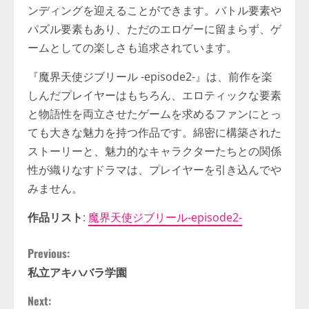
ンディングを迎えることができます。バトル要素や
パズル要素もあり、ただのエロゲーに留まらず、ゲ
ームとしての楽しさも追求されています。
『魔界天使ジブリール -episode2-』は、前作を楽
しんだプレイヤーはもちろん、エロティックな要素
と物語性を両立させたゲームを求めるファンにとっ
ても大きな魅力を持つ作品です。綿密に構築された
ストーリーと、魅力的なキャラクターたちとの関係
性が織りなすドラマは、プレイヤーを引き込んでや
みません。
作品リスト
:
魔界天使ジブリール-episode2-
C
Previous:
私立アキハバラ学園
o
Next: