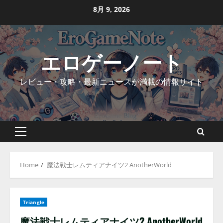
Skip
8月 9, 2026
to
content
エロゲーノート
レビュー・攻略・最新ニュースが満載の情報サイト
Primary
Menu
Home
魔法戦士レムティアナイツ2 AnotherWorld
Triangle
魔法戦士レムティアナイツ2 AnotherWorld