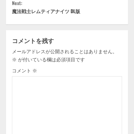
Next:
n
魔法戦士レムティアナイツ DL版
t
i
コメントを残す
n
メールアドレスが公開されることはありません。
u
※
が付いている欄は必須項目です
e
コメント
※
R
e
a
d