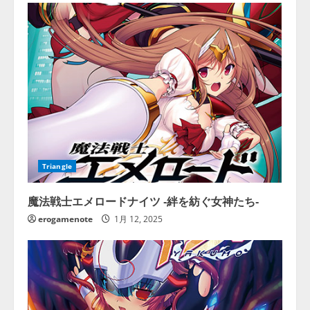
Triangle
魔法戦士エメロードナイツ ‐絆を紡ぐ女神たち‐
erogamenote
1月 12, 2025