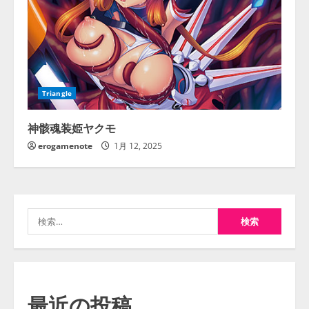
Triangle
神骸魂装姫ヤクモ
erogamenote
1月 12, 2025
検
索:
最近の投稿