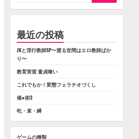
索:
最近の投稿
JKと淫行教師SP〜渡る世間はエロ教師ばか
り〜
教育実習 童貞喰い
これでもか！変態フェラチオづくし
催●術3
牝・束・縛
ゲームの種類