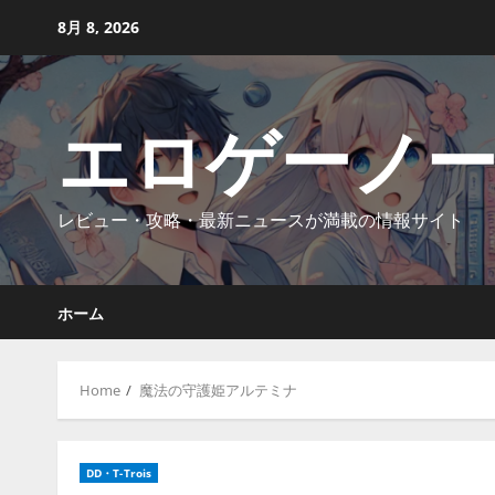
Skip
8月 8, 2026
to
content
エロゲーノ
レビュー・攻略・最新ニュースが満載の情報サイト
ホーム
Home
魔法の守護姫アルテミナ
DD・T-Trois