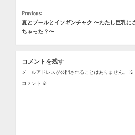
C
Previous:
夏とプールとイソギンチャク 〜わたし巨乳に
o
ちゃった？〜
n
t
コメントを残す
i
メールアドレスが公開されることはありません。
※
n
コメント
※
u
e
R
e