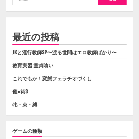
索:
最近の投稿
JKと淫行教師SP〜渡る世間はエロ教師ばかり〜
教育実習 童貞喰い
これでもか！変態フェラチオづくし
催●術3
牝・束・縛
ゲームの種類