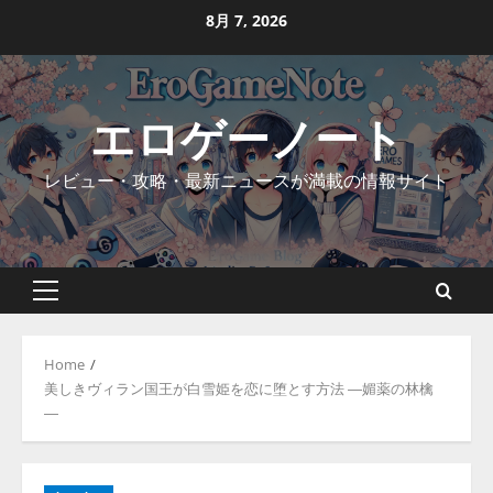
Skip
8月 7, 2026
to
content
エロゲーノート
レビュー・攻略・最新ニュースが満載の情報サイト
Primary
Menu
Home
美しきヴィラン国王が白雪姫を恋に堕とす方法 ―媚薬の林檎
―