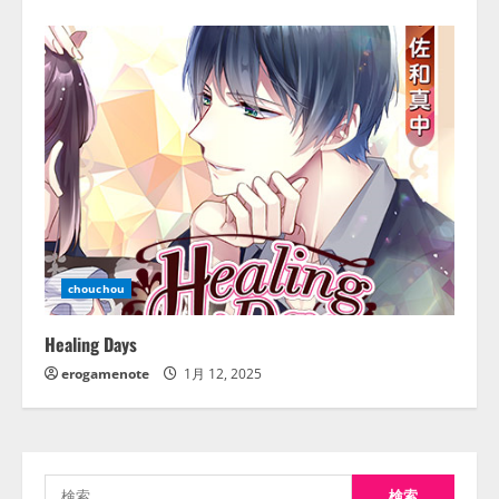
chouchou
Healing Days
erogamenote
1月 12, 2025
検