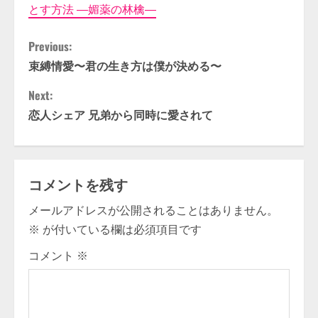
とす方法 ―媚薬の林檎―
C
Previous:
束縛情愛〜君の生き方は僕が決める〜
o
Next:
n
恋人シェア 兄弟から同時に愛されて
t
i
コメントを残す
n
メールアドレスが公開されることはありません。
u
※
が付いている欄は必須項目です
e
コメント
※
R