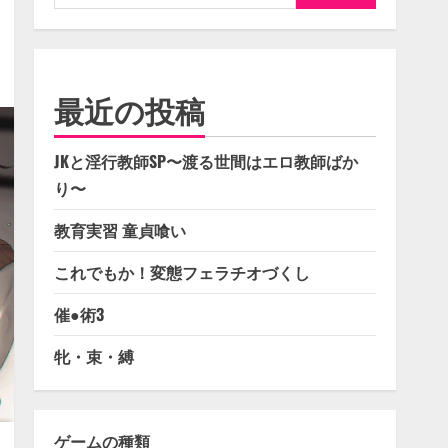
索:
最近の投稿
JKと淫行教師SP〜渡る世間はエロ教師ばか
り〜
教育実習 童貞喰い
これでもか！変態フェラチオづくし
催●術3
牝・束・縛
ゲームの種類