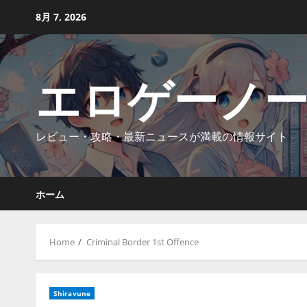
Skip
8月 7, 2026
to
content
エロゲーノ
レビュー・攻略・最新ニュースが満載の情報サイト
ホーム
Home
Criminal Border 1st Offence
Shiravune