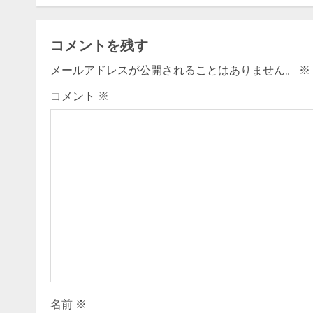
n
t
コメントを残す
i
メールアドレスが公開されることはありません。
※
n
コメント
※
u
e
R
e
a
d
i
名前
※