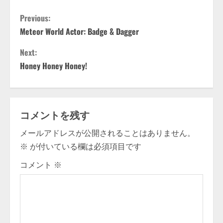
C
Previous:
Meteor World Actor: Badge & Dagger
o
Next:
n
Honey Honey Honey!
t
i
コメントを残す
n
メールアドレスが公開されることはありません。
u
※
が付いている欄は必須項目です
e
コメント
※
R
e