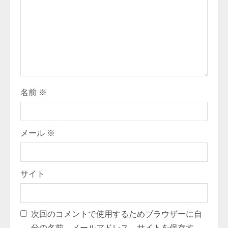
a
d
i
n
g
名前
※
メール
※
サイト
次回のコメントで使用するためブラウザーに自
分の名前、メールアドレス、サイトを保存す