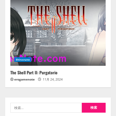
Shiravune
The Shell Part II: Purgatorio
erogamenote
11月 24, 2024
検
索: