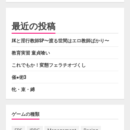
最近の投稿
JKと淫行教師SP〜渡る世間はエロ教師ばかり〜
教育実習 童貞喰い
これでもか！変態フェラチオづくし
催●術3
牝・束・縛
ゲームの種類