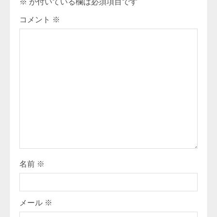
※
が付いている欄は必須項目です
n
コメント
※
u
e
R
e
a
d
i
名前
※
n
g
メール
※