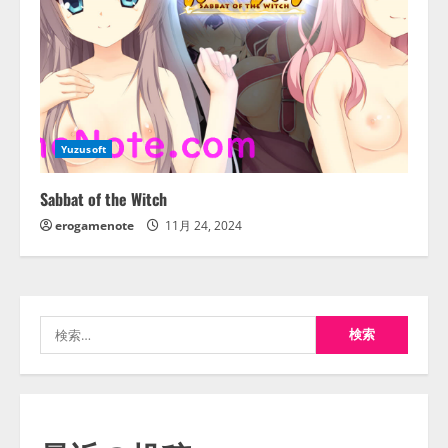
Yuzusoft
Sabbat of the Witch
erogamenote
11月 24, 2024
検
索: