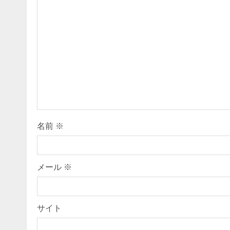
u
e
R
e
a
d
i
名前
※
n
g
メール
※
サイト