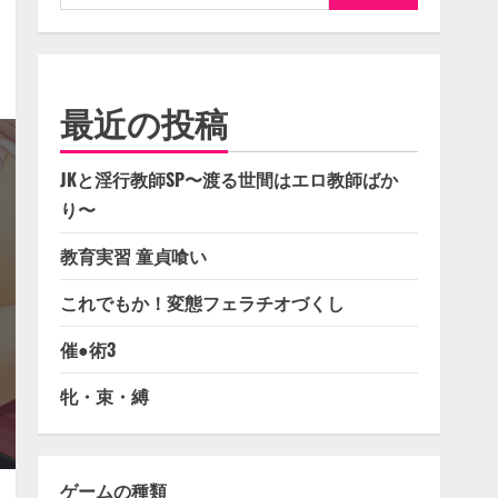
索:
最近の投稿
JKと淫行教師SP〜渡る世間はエロ教師ばか
り〜
教育実習 童貞喰い
これでもか！変態フェラチオづくし
催●術3
牝・束・縛
ゲームの種類