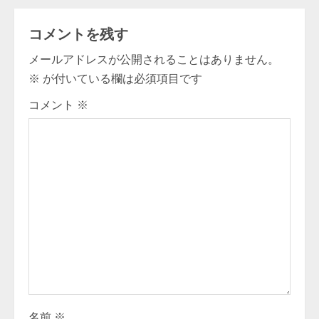
i
コメントを残す
n
メールアドレスが公開されることはありません。
u
※
が付いている欄は必須項目です
e
コメント
※
R
e
a
d
i
n
g
名前
※