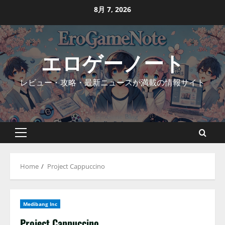
Skip
8月 7, 2026
to
content
エロゲーノート
レビュー・攻略・最新ニュースが満載の情報サイト
Primary
Menu
Home
Project Cappuccino
Medibang Inc
Project Cappuccino