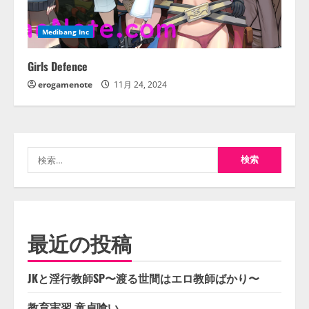
Medibang Inc
Girls Defence
erogamenote
11月 24, 2024
検
索:
最近の投稿
JKと淫行教師SP〜渡る世間はエロ教師ばかり〜
教育実習 童貞喰い