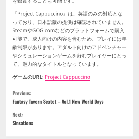
を鑑賞することも可能です。
『Project Cappuccino』は、英語のみの対応とな
っており、日本語版の提供は確認されていません。
SteamやGOG.comなどのプラットフォームで購入
可能で、成人向けの内容を含むため、プレイには年
齢制限があります。アダルト向けのアドベンチャー
やシミュレーションゲームを好むプレイヤーにとっ
て、魅力的なタイトルとなっています。
ゲームのURL
:
Project Cappuccino
C
Previous:
Fantasy Tavern Sextet – Vol.1 New World Days
o
Next:
n
Sinsations
t