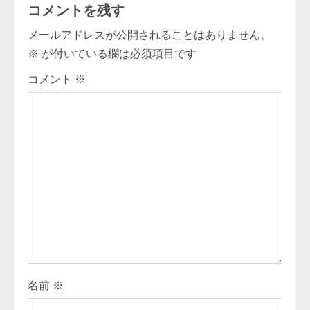
コメントを残す
n
メールアドレスが公開されることはありません。
u
※
が付いている欄は必須項目です
e
コメント
※
R
e
a
d
i
n
g
名前
※