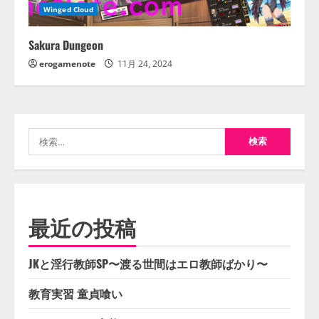
Winged Cloud
Sakura Dungeon
erogamenote
11月 24, 2024
検
索:
最近の投稿
JKと淫行教師SP〜渡る世間はエロ教師ばかり〜
教育実習 童貞喰い