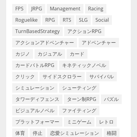
FPS
JRPG
Management
Racing
Roguelike
RPG
RTS
SLG
Social
TurnBasedStrategy
アクションRPG
アクションアドベンチャー
アドベンチャー
カジノ
カジュアル
カード
カードバトルRPG
キネティックノベル
クリック
サイドスクロラー
サバイバル
シミュレーション
シューティング
タワーディフェンス
ターン制RPG
パズル
ビジュアルノベル
ファイティング
プラットフォーマー
ミニゲーム
レトロ
体育
停止
恋愛シミュレーション
格闘