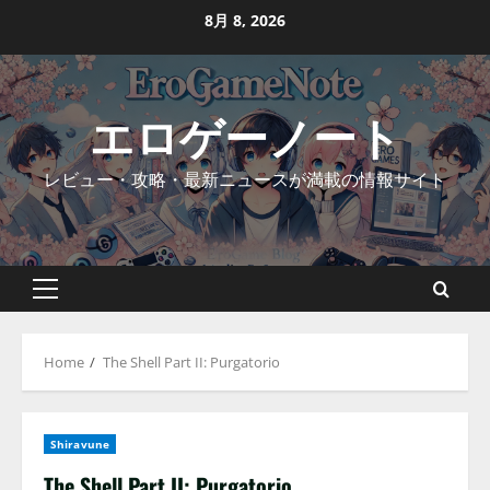
Skip
8月 8, 2026
to
content
エロゲーノート
レビュー・攻略・最新ニュースが満載の情報サイト
Primary
Menu
Home
The Shell Part II: Purgatorio
Shiravune
The Shell Part II: Purgatorio