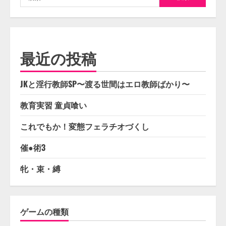
索:
最近の投稿
JKと淫行教師SP〜渡る世間はエロ教師ばかり〜
教育実習 童貞喰い
これでもか！変態フェラチオづくし
催●術3
牝・束・縛
ゲームの種類