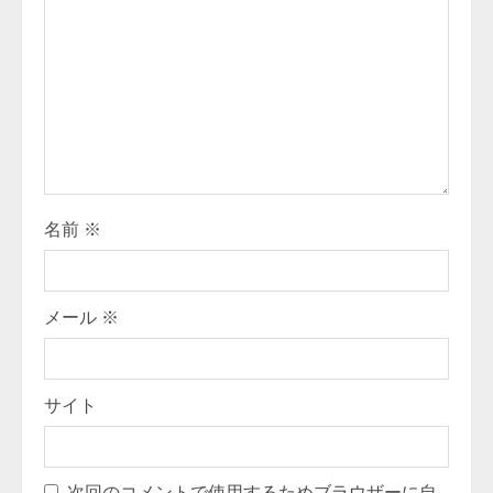
a
d
i
n
g
名前
※
メール
※
サイト
次回のコメントで使用するためブラウザーに自