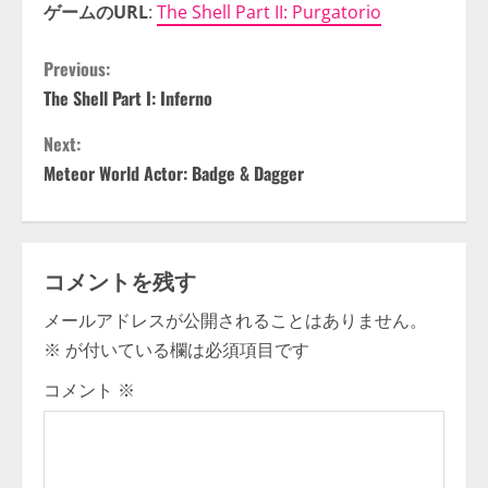
ゲームのURL
:
The Shell Part II: Purgatorio
C
Previous:
The Shell Part I: Inferno
o
Next:
n
Meteor World Actor: Badge & Dagger
t
i
コメントを残す
n
メールアドレスが公開されることはありません。
u
※
が付いている欄は必須項目です
e
コメント
※
R
e