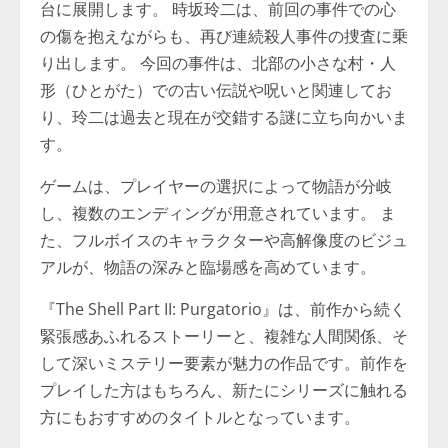
台に展開します。 時坂玲二は、前回の事件での心
の傷を抱えながらも、再び連続殺人事件の捜査に乗
り出します。 今回の事件は、北部の小さな村・人
形（ひとがた）での古い伝説や呪いと関連してお
り、玲二は過去と現在が交錯する謎に立ち向かいま
す。
ゲームは、プレイヤーの選択によって物語が分岐
し、複数のエンディングが用意されています。 ま
た、フルボイスのキャラクターや高解像度のビジュ
アルが、物語の深みと臨場感を高めています。
『The Shell Part II: Purgatorio』は、前作から続く
緊張感あふれるストーリーと、複雑な人間関係、そ
して深いミステリー要素が魅力の作品です。前作を
プレイした方はもちろん、新たにシリーズに触れる
方にもおすすめのタイトルとなっています。