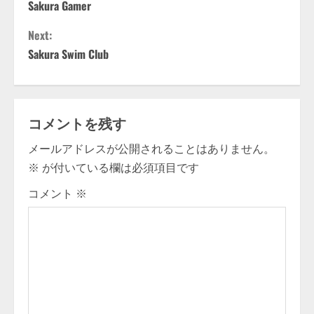
Sakura Gamer
o
Next:
n
Sakura Swim Club
t
i
コメントを残す
n
メールアドレスが公開されることはありません。
u
※
が付いている欄は必須項目です
e
コメント
※
R
e
a