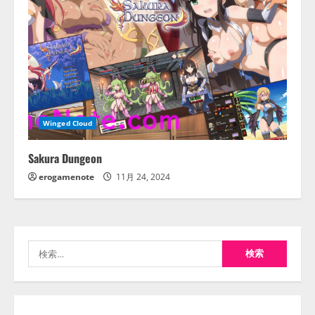
Winged Cloud
Sakura Dungeon
erogamenote
11月 24, 2024
検
索: