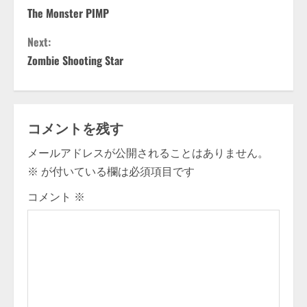
The Monster PIMP
o
Next:
n
Zombie Shooting Star
t
i
コメントを残す
n
メールアドレスが公開されることはありません。
u
※
が付いている欄は必須項目です
e
コメント
※
R
e
a