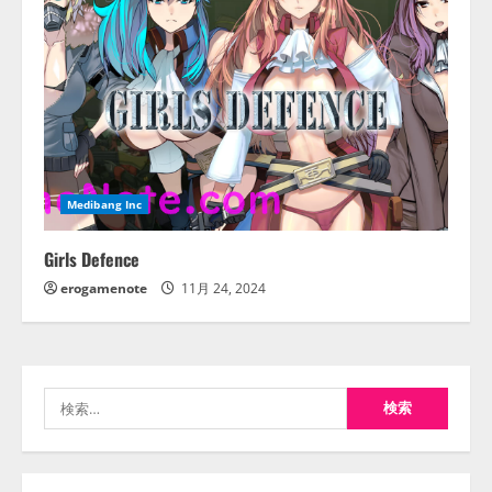
Medibang Inc
Girls Defence
erogamenote
11月 24, 2024
検
索: