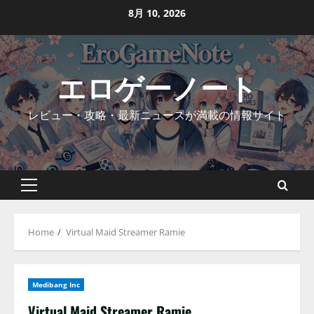
Skip
8月 10, 2026
to
content
エロゲーノート
レビュー・攻略・最新ニュースが満載の情報サイト
Primary
Menu
Home
Virtual Maid Streamer Ramie
Medibang Inc
Virtual Maid Streamer Ramie