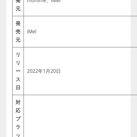
発
monime、iMel
元
発
売
iMel
元
リ
リ
ー
2022年1月20日
ス
日
対
応
プ
ラ
ッ