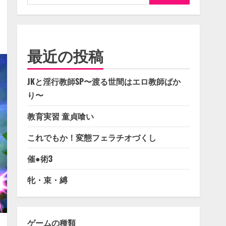
索:
最近の投稿
JKと淫行教師SP〜渡る世間はエロ教師ばか
り〜
教育実習 童貞喰い
これでもか！変態フェラチオづくし
催●術3
牝・束・縛
ゲームの種類