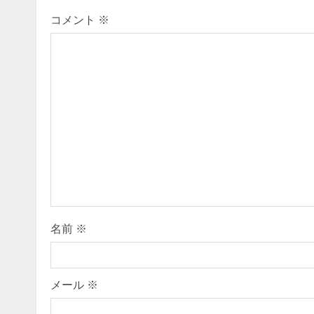
n
コメント
※
u
e
R
e
a
d
i
名前
※
n
g
メール
※