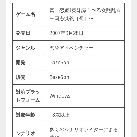
真・恋姫†英雄譚 1 〜乙女艶乱☆
ゲーム名
三国志演義［蜀］〜
発売日
2007年9月28日
ジャンル
恋愛アドベンチャー
開発
BaseSon
販売
BaseSon
対応プラッ
Windows
トフォーム
対象年齢
18歳以上
多くのシナリオライターによる
シナリオ