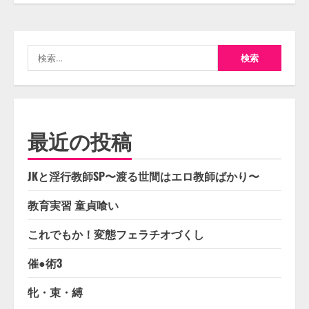
検
索:
最近の投稿
JKと淫行教師SP〜渡る世間はエロ教師ばかり〜
教育実習 童貞喰い
これでもか！変態フェラチオづくし
催●術3
牝・束・縛