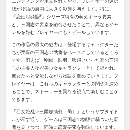
エンディングが用意されており、プレイヤーの選択
肢が物語の展開に大きく影響を与えます。特に、
「恋姫†英雄譚」シリーズ特有の萌えキャラ要素
と、三国志の要素を融合させたことで、異なるジャ
ンルを好むプレイヤーにもアピールしています。
この作品の最大の魅力は、登場するキャラクターた
ちが実際の三国志の武将をベースにしているところ
です。例えば、劉備、関羽、張飛といった蜀の三国
志の主要人物が美少女キャラクターとして描かれ、
彼女たちと交流しながら物語を進めていきます。プ
レイヤーは、これらのキャラクターとの関係を深め
ることで、ストーリーを異なる視点で楽しむことが
できます。
「乙女艶乱☆三国志演義［蜀］」というサブタイト
ルが示す通り、ゲームは三国志の物語に基づいた展
開を見せつつ、同時に恋愛要素を強調しています。