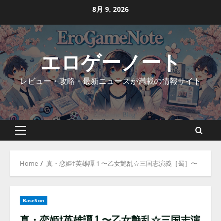
Skip
8月 9, 2026
to
content
エロゲーノート
レビュー・攻略・最新ニュースが満載の情報サイト
Primary
Menu
Home
真・恋姫†英雄譚 1 〜乙女艶乱☆三国志演義［蜀］〜
BaseSon
真・恋姫†英雄譚 1 〜乙女艶乱☆三国志演