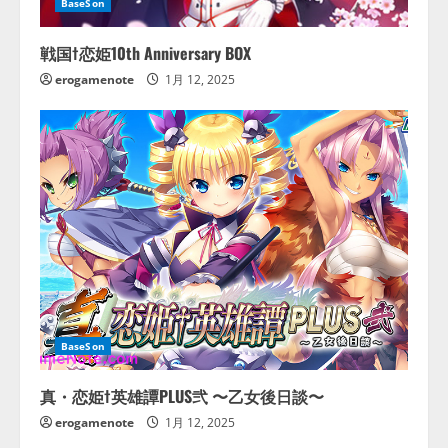
BaseSon
戦国†恋姫10th Anniversary BOX
erogamenote
1月 12, 2025
BaseSon
真・恋姫†英雄譚PLUS弐 〜乙女後日談〜
erogamenote
1月 12, 2025