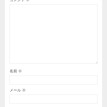
R
e
a
d
i
n
g
名前
※
メール
※