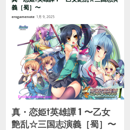
義［蜀］〜
erogamenote
1月 9, 2025
真・恋姫†英雄譚 1 〜乙女
艶乱☆三国志演義［蜀］〜