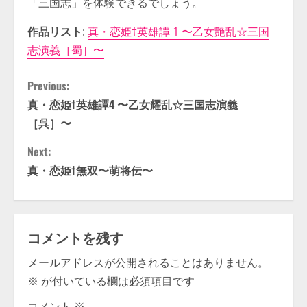
「三国志」を体験できるでしょう。
作品リスト
:
真・恋姫†英雄譚 1 〜乙女艶乱☆三国
志演義［蜀］〜
C
Previous:
真・恋姫†英雄譚4 〜乙女耀乱☆三国志演義
o
［呉］〜
n
Next:
t
真・恋姫†無双〜萌将伝〜
i
n
コメントを残す
u
メールアドレスが公開されることはありません。
※
が付いている欄は必須項目です
e
コメント
※