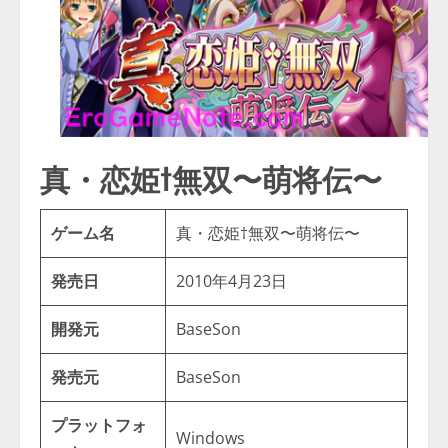
真・恋姫†無双〜萌将伝〜
ゲーム名
真・恋姫†無双〜萌将伝〜
発売日
2010年4月23日
開発元
BaseSon
発売元
BaseSon
プラットフォ
Windows