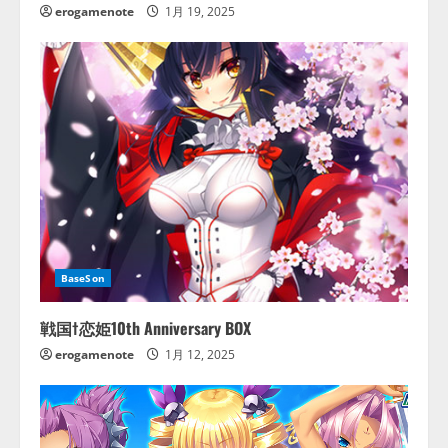
erogamenote
1月 19, 2025
BaseSon
戦国†恋姫10th Anniversary BOX
erogamenote
1月 12, 2025