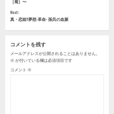
o
［蜀］〜
n
Next:
t
真・恋姫†夢想-革命- 孫呉の血脈
i
n
コメントを残す
u
メールアドレスが公開されることはありません。
※
が付いている欄は必須項目です
e
コメント
※
R
e
a
d