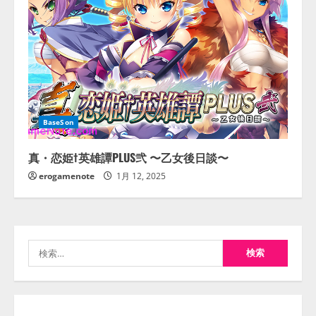
BaseSon
真・恋姫†英雄譚PLUS弐 〜乙女後日談〜
erogamenote
1月 12, 2025
検
索: