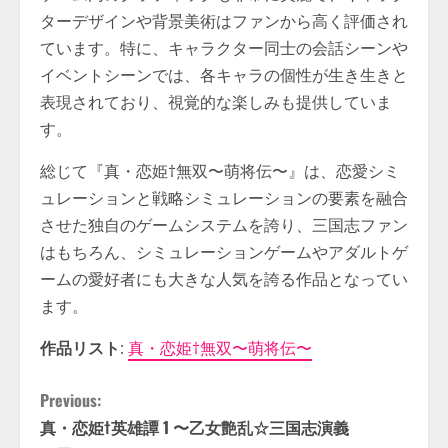
ターデザインや背景美術はファンから高く評価され
ています。特に、キャラクター同士の会話シーンや
イベントシーンでは、各キャラの個性が生き生きと
表現されており、視覚的な楽しみも提供していま
す。
総じて『真・恋姫†無双〜萌将伝〜』は、恋愛シミ
ュレーションと戦略シミュレーションの要素を融合
させた独自のゲームシステムを誇り、三国志ファン
はもちろん、シミュレーションゲームやアダルトゲ
ームの愛好者にも大きな人気を誇る作品となってい
ます。
作品リスト
:
真・恋姫†無双〜萌将伝〜
C
Previous:
真・恋姫†英雄譚 1 〜乙女艶乱☆三国志演義