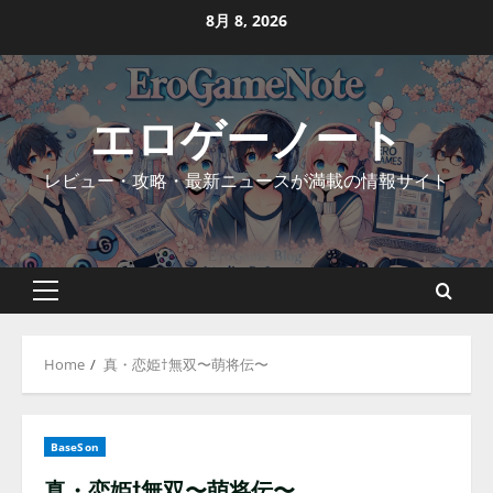
Skip
8月 8, 2026
to
content
エロゲーノート
レビュー・攻略・最新ニュースが満載の情報サイト
Primary
Menu
Home
真・恋姫†無双〜萌将伝〜
BaseSon
真・恋姫†無双〜萌将伝〜