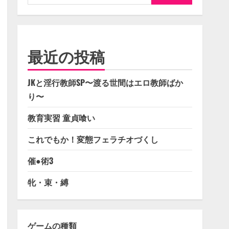
索:
最近の投稿
JKと淫行教師SP〜渡る世間はエロ教師ばか
り〜
教育実習 童貞喰い
これでもか！変態フェラチオづくし
催●術3
牝・束・縛
ゲームの種類