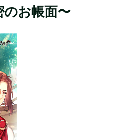
密のお帳面〜