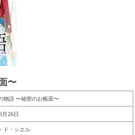
面〜
の物語 〜秘密のお帳面〜
年5月26日
・ド・シエル