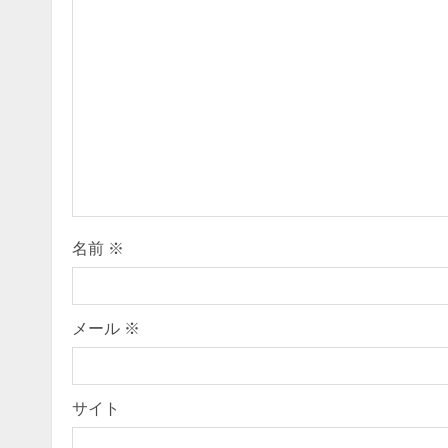
u
e
R
e
a
d
i
名前
※
n
g
メール
※
サイト