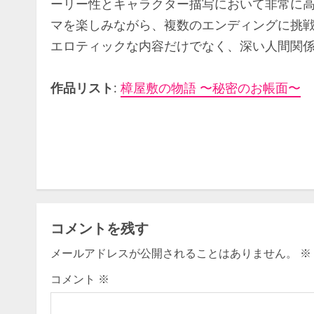
ーリー性とキャラクター描写において非常に
マを楽しみながら、複数のエンディングに挑
エロティックな内容だけでなく、深い人間関
作品リスト
:
樟屋敷の物語 〜秘密のお帳面〜
C
o
n
t
コメントを残す
i
メールアドレスが公開されることはありません。
※
n
コメント
※