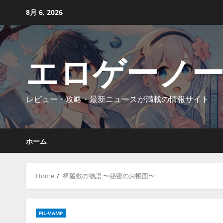
Skip
8月 6, 2026
to
content
エロゲーノ
レビュー・攻略・最新ニュースが満載の情報サイト
ホーム
Home
樟屋敷の物語 〜秘密のお帳面〜
PIL-VAMP