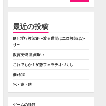
索:
最近の投稿
JKと淫行教師SP〜渡る世間はエロ教師ばか
り〜
教育実習 童貞喰い
これでもか！変態フェラチオづくし
催●術3
牝・束・縛
ゲームの種類