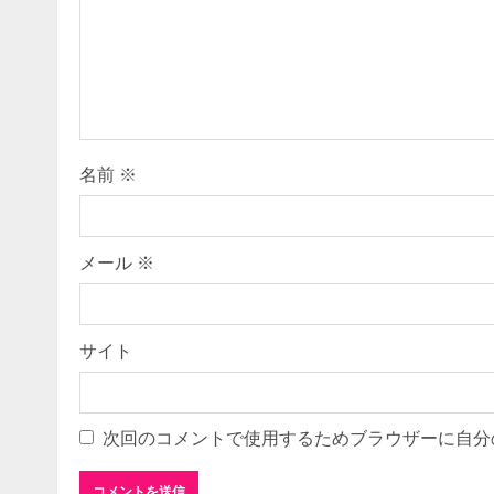
e
a
d
i
名前
※
n
g
メール
※
サイト
次回のコメントで使用するためブラウザーに自分