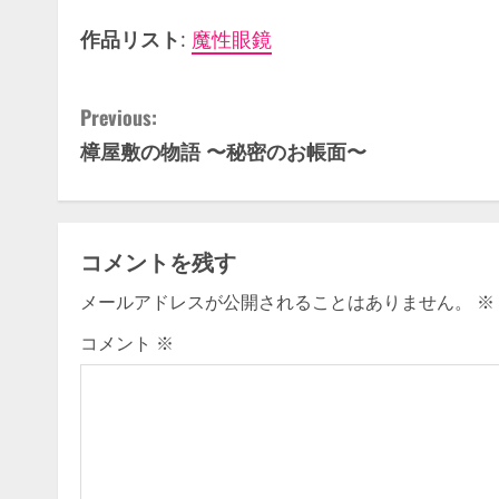
作品リスト
:
魔性眼鏡
C
Previous:
樟屋敷の物語 〜秘密のお帳面〜
o
n
t
コメントを残す
i
メールアドレスが公開されることはありません。
※
n
コメント
※
u
e
R