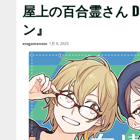
屋上の百合霊さん DR
ン』
erogamenote
1月 9, 2025