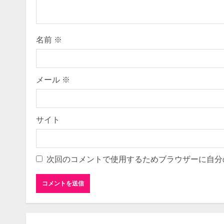
a
d
i
名前
※
n
g
メール
※
サイト
次回のコメントで使用するためブラウザーに自分