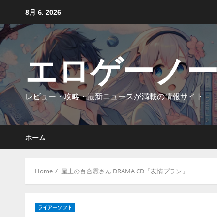
Skip
8月 6, 2026
to
content
エロゲーノ
レビュー・攻略・最新ニュースが満載の情報サイト
ホーム
Home
屋上の百合霊さん DRAMA CD『友情プラン』
ライアーソフト