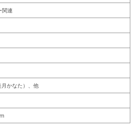
ー関連
美月かなた）、他
om