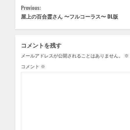
C
Previous:
屋上の百合霊さん 〜フルコーラス〜 DL版
o
n
t
コメントを残す
i
メールアドレスが公開されることはありません。
※
n
コメント
※
u
e
R
e