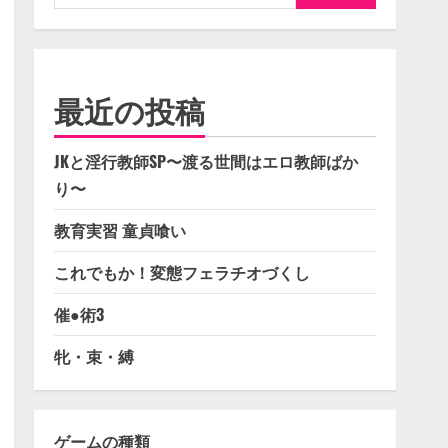
索:
最近の投稿
JKと淫行教師SP〜渡る世間はエロ教師ばか
り〜
教育実習 童貞喰い
これでもか！変態フェラチオづくし
催●術3
牝・束・縛
ゲームの種類