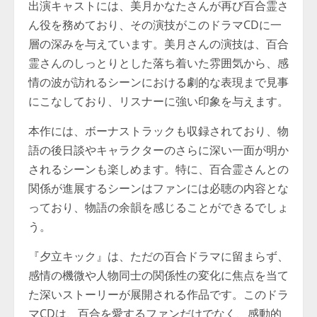
出演キャストには、美月かなたさんが再び百合霊さ
ん役を務めており、その演技がこのドラマCDに一
層の深みを与えています。美月さんの演技は、百合
霊さんのしっとりとした落ち着いた雰囲気から、感
情の波が訪れるシーンにおける劇的な表現まで見事
にこなしており、リスナーに強い印象を与えます。
本作には、ボーナストラックも収録されており、物
語の後日談やキャラクターのさらに深い一面が明か
されるシーンも楽しめます。特に、百合霊さんとの
関係が進展するシーンはファンには必聴の内容とな
っており、物語の余韻を感じることができるでしょ
う。
『夕立キック』は、ただの百合ドラマに留まらず、
感情の機微や人物同士の関係性の変化に焦点を当て
た深いストーリーが展開される作品です。このドラ
マCDは、百合を愛するファンだけでなく、感動的