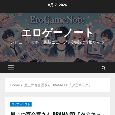
Skip
8月 7, 2026
to
content
エロゲーノート
レビュー・攻略・最新ニュースが満載の情報サイト
Primary
Menu
Home
屋上の百合霊さん DRAMA CD『夕立キック』
ライアーソフト
屋上の百合霊さん DRAMA CD『夕立キッ