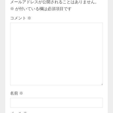
メールアドレスが公開されることはありません。
u
※
が付いている欄は必須項目です
e
コメント
※
R
e
a
d
i
n
g
名前
※