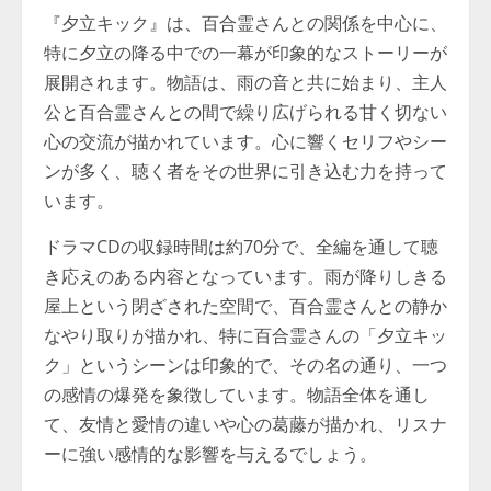
『夕立キック』は、百合霊さんとの関係を中心に、
特に夕立の降る中での一幕が印象的なストーリーが
展開されます。物語は、雨の音と共に始まり、主人
公と百合霊さんとの間で繰り広げられる甘く切ない
心の交流が描かれています。心に響くセリフやシー
ンが多く、聴く者をその世界に引き込む力を持って
います。
ドラマCDの収録時間は約70分で、全編を通して聴
き応えのある内容となっています。雨が降りしきる
屋上という閉ざされた空間で、百合霊さんとの静か
なやり取りが描かれ、特に百合霊さんの「夕立キッ
ク」というシーンは印象的で、その名の通り、一つ
の感情の爆発を象徴しています。物語全体を通し
て、友情と愛情の違いや心の葛藤が描かれ、リスナ
ーに強い感情的な影響を与えるでしょう。