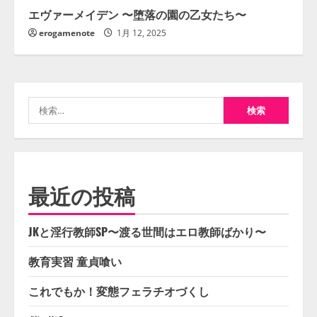
エヴァーメイデン 〜堕落の園の乙女たち〜
erogamenote
1月 12, 2025
検
索:
最近の投稿
JKと淫行教師SP〜渡る世間はエロ教師ばかり〜
教育実習 童貞喰い
これでもか！変態フェラチオづくし