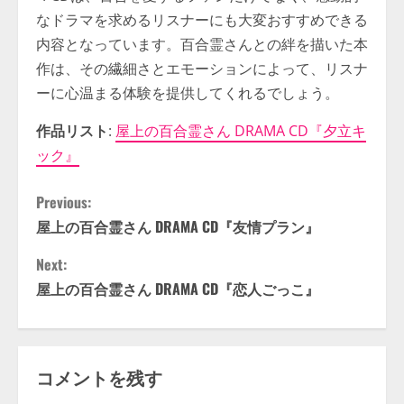
なドラマを求めるリスナーにも大変おすすめできる
内容となっています。百合霊さんとの絆を描いた本
作は、その繊細さとエモーションによって、リスナ
ーに心温まる体験を提供してくれるでしょう。
作品リスト
:
屋上の百合霊さん DRAMA CD『夕立キ
ック』
C
Previous:
屋上の百合霊さん DRAMA CD『友情プラン』
o
Next:
n
屋上の百合霊さん DRAMA CD『恋人ごっこ』
t
i
コメントを残す
n