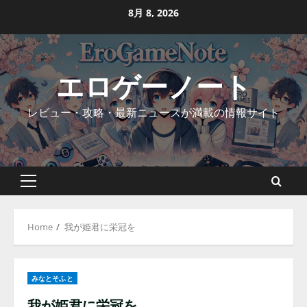
Skip
8月 8, 2026
to
content
エロゲーノート
レビュー・攻略・最新ニュースが満載の情報サイト
Primary
Menu
Home
我が姫君に栄冠を
みなとそふと
我が姫君に栄冠を