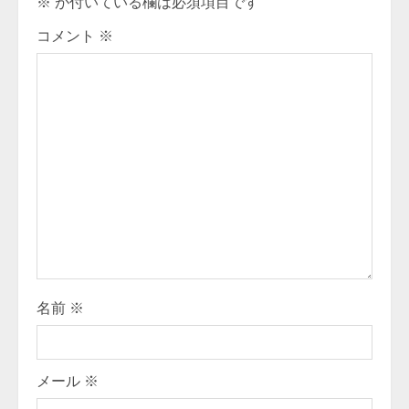
u
※
が付いている欄は必須項目です
e
コメント
※
R
e
a
d
i
n
g
名前
※
メール
※