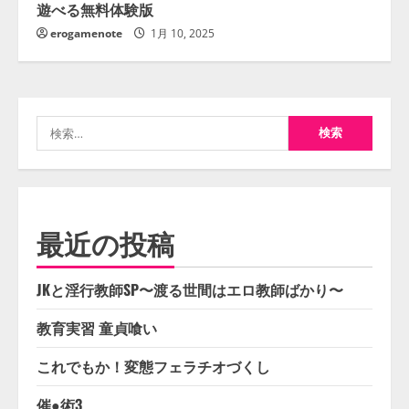
遊べる無料体験版
erogamenote
1月 10, 2025
検
索:
最近の投稿
JKと淫行教師SP〜渡る世間はエロ教師ばかり〜
教育実習 童貞喰い
これでもか！変態フェラチオづくし
催●術3