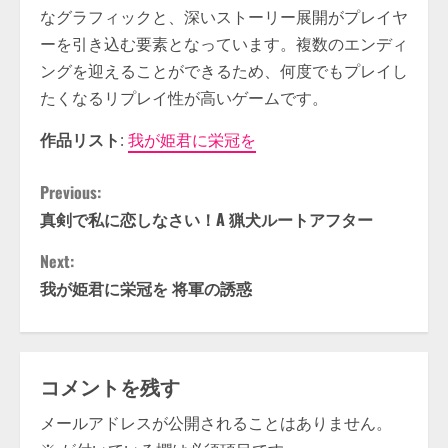
なグラフィックと、深いストーリー展開がプレイヤ
ーを引き込む要素となっています。複数のエンディ
ングを迎えることができるため、何度でもプレイし
たくなるリプレイ性が高いゲームです。
作品リスト
:
我が姫君に栄冠を
C
Previous:
真剣で私に恋しなさい！A 猟犬ルートアフター
o
Next:
n
我が姫君に栄冠を 将軍の誘惑
t
i
コメントを残す
n
メールアドレスが公開されることはありません。