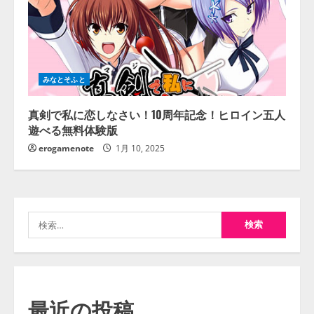
みなとそふと
真剣で私に恋しなさい！10周年記念！ヒロイン五人
遊べる無料体験版
erogamenote
1月 10, 2025
検
索:
最近の投稿