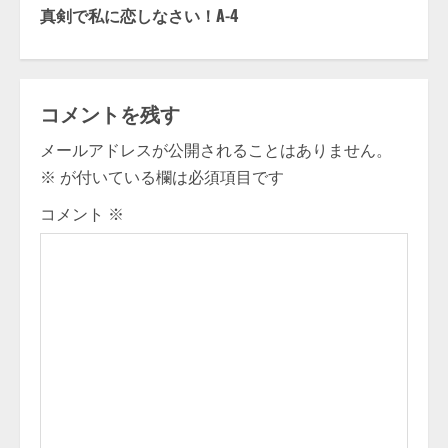
n
真剣で私に恋しなさい！A-4
t
i
コメントを残す
n
メールアドレスが公開されることはありません。
u
※
が付いている欄は必須項目です
e
コメント
※
R
e
a
d
i