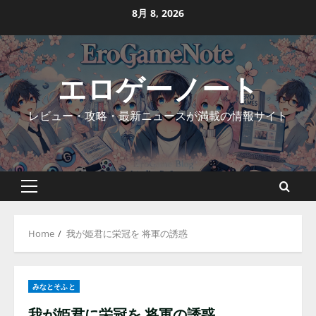
Skip
8月 8, 2026
to
content
エロゲーノート
レビュー・攻略・最新ニュースが満載の情報サイト
Primary
Menu
Home
我が姫君に栄冠を 将軍の誘惑
みなとそふと
我が姫君に栄冠を 将軍の誘惑