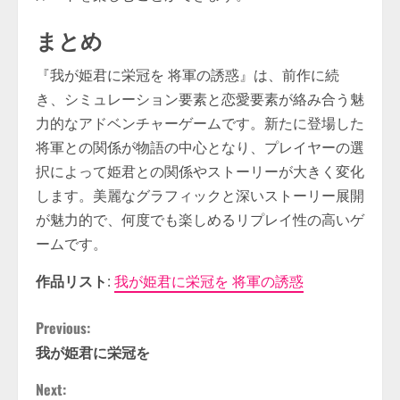
まとめ
『我が姫君に栄冠を 将軍の誘惑』は、前作に続
き、シミュレーション要素と恋愛要素が絡み合う魅
力的なアドベンチャーゲームです。新たに登場した
将軍との関係が物語の中心となり、プレイヤーの選
択によって姫君との関係やストーリーが大きく変化
します。美麗なグラフィックと深いストーリー展開
が魅力的で、何度でも楽しめるリプレイ性の高いゲ
ームです。
作品リスト
:
我が姫君に栄冠を 将軍の誘惑
C
Previous:
我が姫君に栄冠を
o
Next: