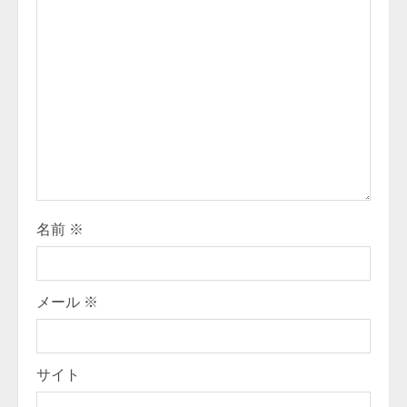
R
e
a
d
i
n
名前
※
g
メール
※
サイト