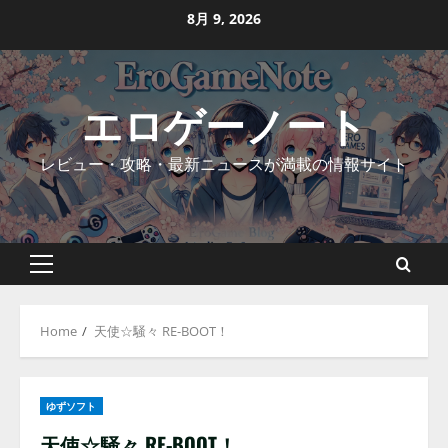
Skip
8月 9, 2026
to
content
エロゲーノート
レビュー・攻略・最新ニュースが満載の情報サイト
Primary
Menu
Home
天使☆騒々 RE-BOOT！
ゆずソフト
天使☆騒々 RE-BOOT！