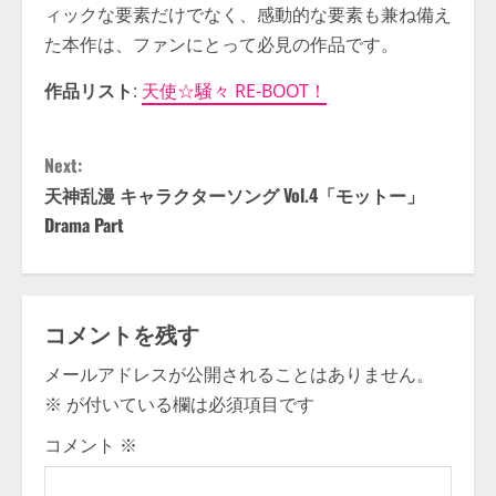
ィックな要素だけでなく、感動的な要素も兼ね備え
た本作は、ファンにとって必見の作品です。
作品リスト
:
天使☆騒々 RE-BOOT！
C
Next:
o
天神乱漫 キャラクターソング Vol.4「モットー」
Drama Part
n
t
i
コメントを残す
メールアドレスが公開されることはありません。
n
※
が付いている欄は必須項目です
u
コメント
※
e