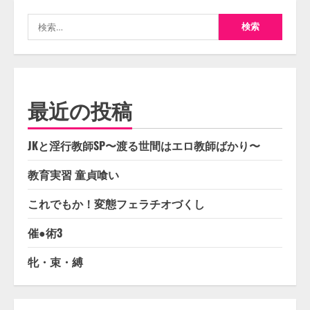
検
索:
最近の投稿
JKと淫行教師SP〜渡る世間はエロ教師ばかり〜
教育実習 童貞喰い
これでもか！変態フェラチオづくし
催●術3
牝・束・縛