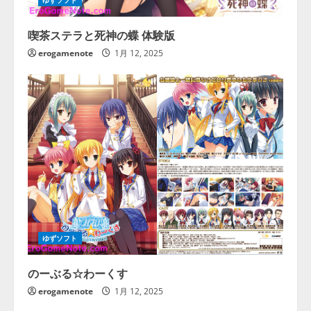
ゆずソフト
喫茶ステラと死神の蝶 体験版
erogamenote
1月 12, 2025
ゆずソフト
のーぶる☆わーくす
erogamenote
1月 12, 2025