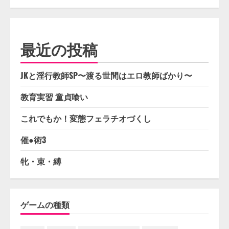
最近の投稿
JKと淫行教師SP〜渡る世間はエロ教師ばかり〜
教育実習 童貞喰い
これでもか！変態フェラチオづくし
催●術3
牝・束・縛
ゲームの種類