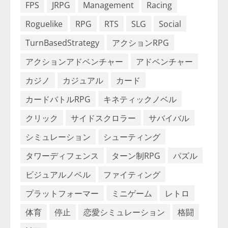
FPS
JRPG
Management
Racing
Roguelike
RPG
RTS
SLG
Social
TurnBasedStrategy
アクションRPG
アクションアドベンチャー
アドベンチャー
カジノ
カジュアル
カード
カードバトルRPG
キネティックノベル
クリック
サイドスクロラー
サバイバル
シミュレーション
シューティング
タワーディフェンス
ターン制RPG
パズル
ビジュアルノベル
ファイティング
プラットフォーマー
ミニゲーム
レトロ
体育
停止
恋愛シミュレーション
格闘