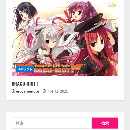
ゆずソフト
DRACU-RIOT！
erogamenote
1月 12, 2025
検
索: