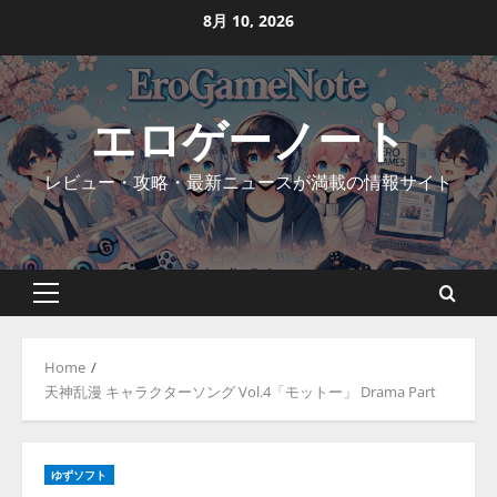
Skip
8月 10, 2026
to
content
エロゲーノート
レビュー・攻略・最新ニュースが満載の情報サイト
Primary
Menu
Home
天神乱漫 キャラクターソング Vol.4「モットー」 Drama Part
ゆずソフト