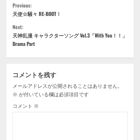
C
Previous:
天使☆騒々 RE-BOOT！
o
Next:
n
天神乱漫 キャラクターソング Vol.3「With You！！」
t
Drama Part
i
n
コメントを残す
u
メールアドレスが公開されることはありません。
※
が付いている欄は必須項目です
e
コメント
※
R
e
a