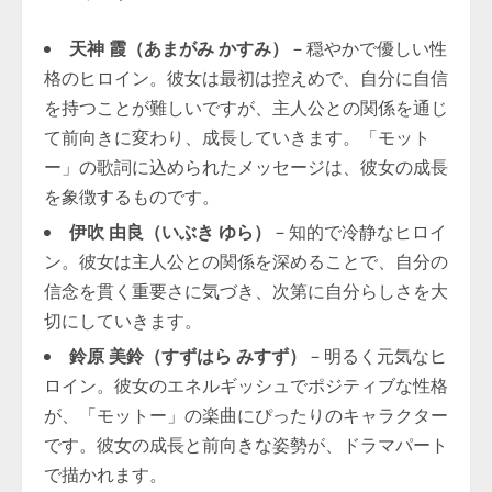
天神 霞（あまがみ かすみ）
– 穏やかで優しい性
格のヒロイン。彼女は最初は控えめで、自分に自信
を持つことが難しいですが、主人公との関係を通じ
て前向きに変わり、成長していきます。「モット
ー」の歌詞に込められたメッセージは、彼女の成長
を象徴するものです。
伊吹 由良（いぶき ゆら）
– 知的で冷静なヒロイ
ン。彼女は主人公との関係を深めることで、自分の
信念を貫く重要さに気づき、次第に自分らしさを大
切にしていきます。
鈴原 美鈴（すずはら みすず）
– 明るく元気なヒ
ロイン。彼女のエネルギッシュでポジティブな性格
が、「モットー」の楽曲にぴったりのキャラクター
です。彼女の成長と前向きな姿勢が、ドラマパート
で描かれます。